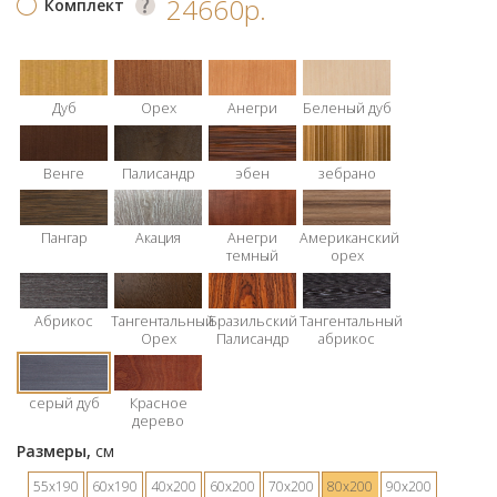
24660р.
Комплект
Дуб
Орех
Анегри
Беленый дуб
Венге
Палисандр
эбен
зебрано
Пангар
Акация
Анегри
Американский
темный
орех
Абрикос
Тангентальный
Бразильский
Тангентальный
Орех
Палисандр
абрикос
серый дуб
Красное
дерево
Размеры,
см
55х190
60х190
40х200
60х200
70х200
80х200
90х200