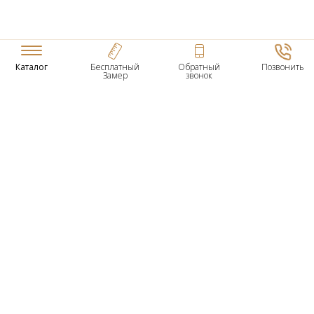
Каталог
Бесплатный
Обратный
Позвонить
Замер
звонок
ТОВАРЫ
Входные Двери
Нестандартные Деревянные Двери
Межкомнатные Двери
Двери По Вашим Размерам
Межкомнатные Арки
Стеновые Панели
Дверная Фурнитура
О КОМПАНИИ
Гарантийное Обслуживание
Контактная Информация