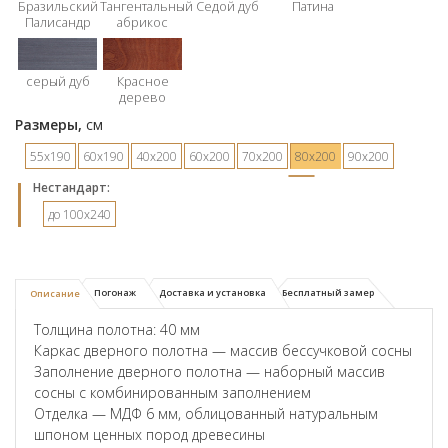
Бразильский
Тангентальный
Седой дуб
Патина
Палисандр
абрикос
серый дуб
Красное
дерево
Размеры,
см
55х190
60х190
40х200
60х200
70х200
80х200
90х200
Hестандарт:
до 100x240
Погонаж
Доставка и установка
Бесплатный замер
Описание
Толщина полотна: 40 мм
Каркас дверного полотна — массив бессучковой сосны
Заполнение дверного полотна — наборный массив
сосны с комбинированным заполнением
Отделка — МДФ 6 мм, облицованный натуральным
шпоном ценных пород древесины