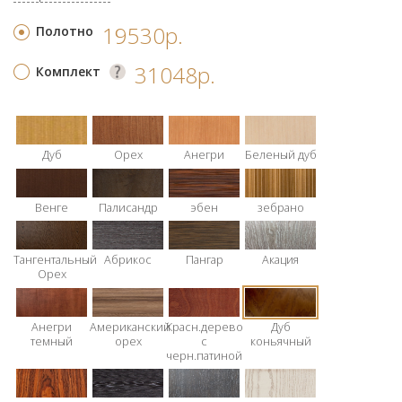
19530р.
Полотно
31048р.
Комплект
Дуб
Орех
Анегри
Беленый дуб
Венге
Палисандр
эбен
зебрано
Тангентальный
Абрикос
Пангар
Акация
Орех
Анегри
Американский
Красн.дерево
Дуб
темный
орех
с
коньячный
черн.патиной