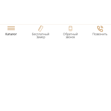
Каталог
Бесплатный
Обратный
Позвонить
Замер
звонок
ТОВАРЫ
Входные Двери
Нестандартные Деревянные Двери
Межкомнатные Двери
Двери По Вашим Размерам
Межкомнатные Арки
Стеновые Панели
Дверная Фурнитура
О КОМПАНИИ