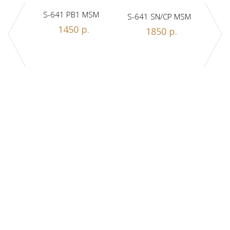
S-641 PB1 MSM
S-641 SN/CP MSM
S-
1450 р.
1850 р.
Z1-A
.