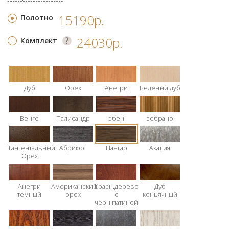
15190р.
Полотно
24030р.
Комплект
Дуб
Орех
Анегри
Беленый дуб
Венге
Палисандр
эбен
зебрано
Тангентальный
Абрикос
Пангар
Акация
Орех
Анегри
Американский
Красн.дерево
Дуб
темный
орех
с
коньячный
черн.патиной