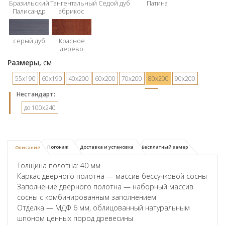
Бразильский
Тангентальный
Седой дуб
Патина
Палисандр
абрикос
серый дуб
Красное
дерево
Размеры,
см
55х190
60х190
40х200
60х200
70х200
80х200
90х200
Hестандарт:
до 100x240
Погонаж
Доставка и установка
Бесплатный замер
Описание
Толщина полотна: 40 мм
Каркас дверного полотна — массив бессучковой сосны
Заполнение дверного полотна — наборный массив
сосны с комбинированным заполнением
Отделка — МДФ 6 мм, облицованный натуральным
шпоном ценных пород древесины