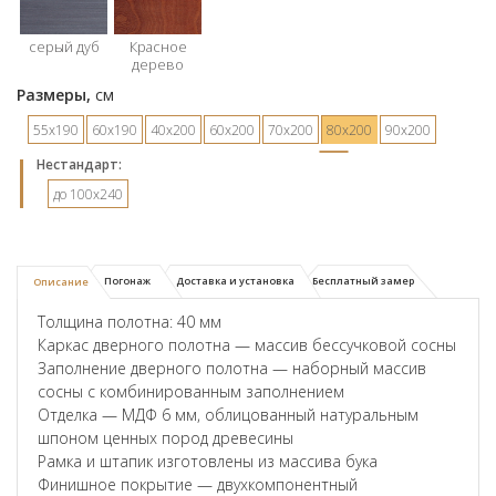
серый дуб
Красное
дерево
Размеры,
см
55х190
60х190
40х200
60х200
70х200
80х200
90х200
Hестандарт:
до 100x240
Погонаж
Доставка и установка
Бесплатный замер
Описание
Толщина полотна: 40 мм
Каркас дверного полотна — массив бессучковой сосны
Заполнение дверного полотна — наборный массив
сосны с комбинированным заполнением
Отделка — МДФ 6 мм, облицованный натуральным
шпоном ценных пород древесины
Рамка и штапик изготовлены из массива бука
Финишное покрытие — двухкомпонентный