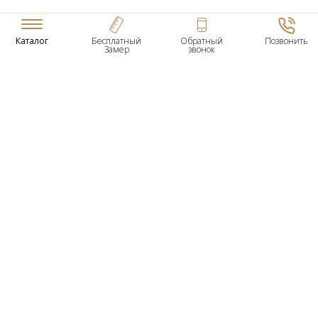
Каталог
Бесплатный
Обратный
Позвонить
Замер
звонок
ТОВАРЫ
Входные Двери
Нестандартные Деревянные Двери
Межкомнатные Двери
Двери По Вашим Размерам
Межкомнатные Арки
Стеновые Панели
Дверная Фурнитура
О КОМПАНИИ
Гарантийное Обслуживание
Контактная Информация
УСЛУГИ