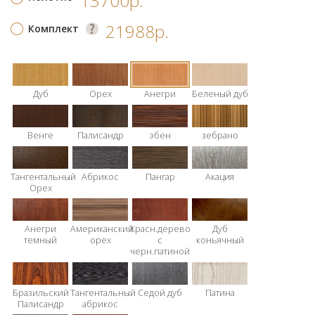
13700р.
21988р.
Комплект
Дуб
Орех
Анегри
Беленый дуб
Венге
Палисандр
эбен
зебрано
Тангентальный
Абрикос
Пангар
Акация
Орех
Анегри
Американский
Красн.дерево
Дуб
темный
орех
с
коньячный
черн.патиной
Бразильский
Тангентальный
Седой дуб
Патина
Палисандр
абрикос