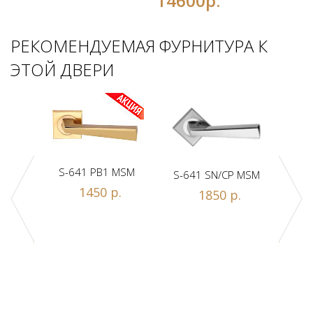
14600р.
РЕКОМЕНДУЕМАЯ ФУРНИТУРА К
ЭТОЙ ДВЕРИ
S-641 PB1 MSM
S-641 SN/CP MSM
S-
1450 р.
1850 р.
Z1-A
.