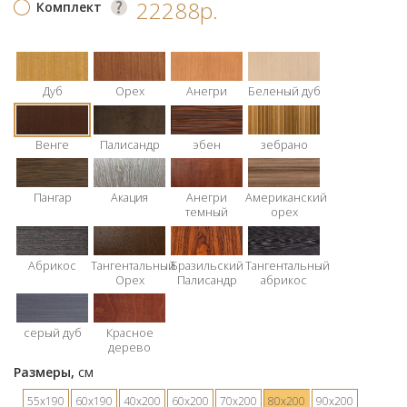
22288р.
Комплект
Дуб
Орех
Анегри
Беленый дуб
Венге
Палисандр
эбен
зебрано
Пангар
Акация
Анегри
Американский
темный
орех
Абрикос
Тангентальный
Бразильский
Тангентальный
Орех
Палисандр
абрикос
серый дуб
Красное
дерево
Размеры,
см
55х190
60х190
40х200
60х200
70х200
80х200
90х200