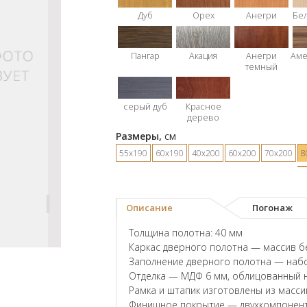
Дуб
Орех
Анегри
Бе
Пангар
Акация
Анегри
Аме
темный
серый дуб
Красное
дерево
Размеры,
см
55х190
60х190
40х200
60х200
70х200
8
Описание
Погонаж
Толщина полотна: 40 мм
Каркас дверного полотна — массив б
Заполнение дверного полотна — наб
Отделка — МДФ 6 мм, облицованный 
Рамка и штапик изготовлены из масси
Финишное покрытие — двухкомпонент