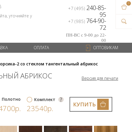
0
В ваш
).
240-85-
+7 (495)
на сум
95
та, уточняйте у
764-90-
+7 (985)
72
ПН-ВС с 9-00 до 22-
00
АВКА
ОПЛАТА
ОПТОВИКАМ
орсика-2 со стеклом тангентальный абрикос
ЛЬНЫЙ АБРИКОС
Версия для печати
Полотно
Комплект
КУПИТЬ
4700р.
23540р.