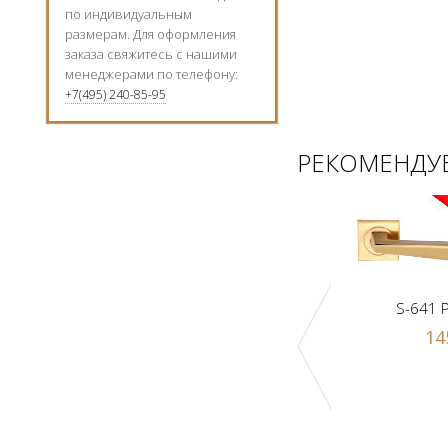
по индивидуальным
размерам. Для оформления
заказа свяжитесь с нашими
менеджерами по телефону:
+7(495) 240-85-95
РЕКОМЕНДУЕ
S-641 
14
к Z1-A PB
Ручка-шарик Z1-A SN
 р.
1000 р.