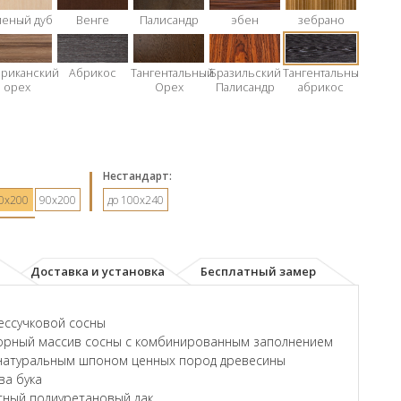
леный дуб
Венге
Палисандр
эбен
зебрано
риканский
Абрикос
Тангентальный
Бразильский
Тангентальный
орех
Орех
Палисандр
абрикос
Hестандарт:
0х200
90х200
до 100x240
Доставка и установка
Бесплатный замер
ессучковой сосны
орный массив сосны с комбинированным заполнением
натуральным шпоном ценных пород древесины
ва бука
ный полиуретановый лак