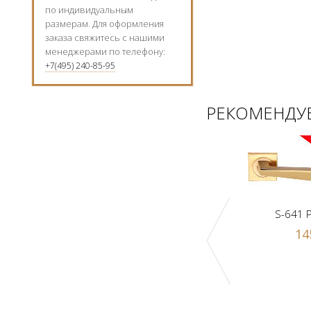
по индивидуальным
размерам. Для оформления
заказа свяжитесь с нашими
менеджерами по телефону:
+7(495) 240-85-95
РЕКОМЕНДУЕ
S-641 
14
Ручка-шарик Z1-A PB
к Z1-A SN
1000 р.
 р.