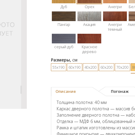
Дуб
Орех
Анегри
Бе
Пангар
Акация
Анегри
Аме
темный
серый дуб
Красное
дерево
Размеры,
см
55х190
60х190
40х200
60х200
70х200
8
Описание
Погонаж
Толщина полотна: 40 мм
Каркас дверного полотна — массив б
Заполнение дверного полотна — наб
Отделка — МДФ 6 мм, облицованный 
Рамка и штапик изготовлены из масси
Финишное покрытие — двухкомпонент