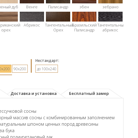
леный дуб
Венге
Палисандр
эбен
зебрано
риканский
Абрикос
Тангентальный
Бразильский
Тангентальный
орех
Орех
Палисандр
абрикос
Hестандарт:
0х200
90х200
до 100x240
Доставка и установка
Бесплатный замер
ессучковой сосны
орный массив сосны с комбинированным заполнением
натуральным шпоном ценных пород древесины
ва бука
ный полиуретановый лак