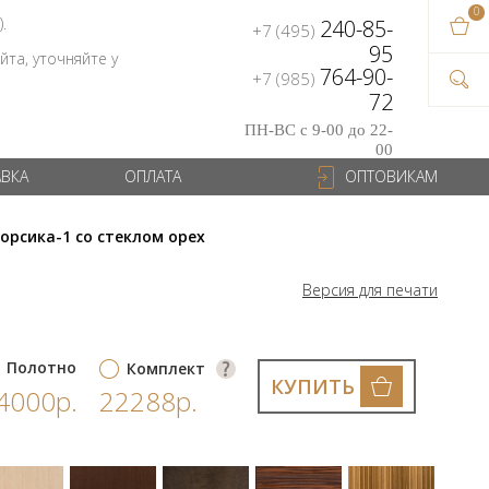
0
В ваш
).
240-85-
+7 (495)
на сум
95
та, уточняйте у
764-90-
+7 (985)
72
ПН-ВС с 9-00 до 22-
00
АВКА
ОПЛАТА
ОПТОВИКАМ
орсика-1 со стеклом орех
Версия для печати
Полотно
Комплект
КУПИТЬ
4000р.
22288р.