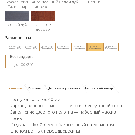
Бразильский
Тангентальный
Седой дуб
Патина
Палисандр
абрикос
серый дуб
Красное
дерево
Размеры,
см
55х190
60х190
40х200
60х200
70х200
80х200
90х200
Hестандарт:
до 100x240
Погонаж
Доставка и установка
Бесплатный замер
Описание
Толщина полотна: 40 мм
Каркас дверного полотна — массив бессучковой сосны
Заполнение дверного полотна — наборный массив
сосны
Отделка — МДФ 6 мм, облицованный натуральным
шпоном ценных пород древесины