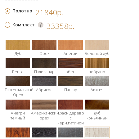
21840р.
Полотно
33358р.
Комплект
Дуб
Орех
Анегри
Беленый дуб
Венге
Палисандр
эбен
зебрано
Тангентальный
Абрикос
Пангар
Акация
Орех
Анегри
Американский
Красн.дерево
Дуб
темный
орех
с
коньячный
черн.патиной