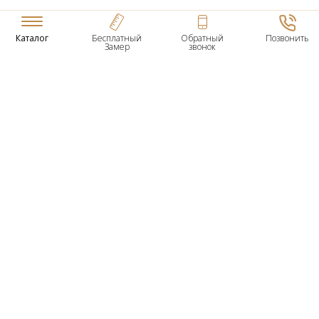
Каталог
Бесплатный
Обратный
Позвонить
Замер
звонок
ТОВАРЫ
Входные Двери
Нестандартные Деревянные Двери
Межкомнатные Двери
Двери По Вашим Размерам
Межкомнатные Арки
Стеновые Панели
Дверная Фурнитура
О КОМПАНИИ
Гарантийное Обслуживание
Контактная Информация
УСЛУГИ