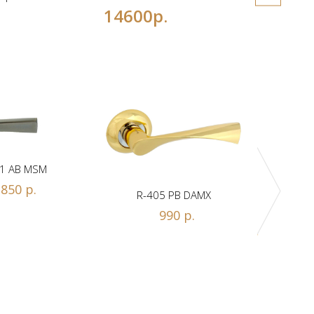
14600р.
1 AB MSM
850 р.
R-405 PB DAMX
R-
990 р.