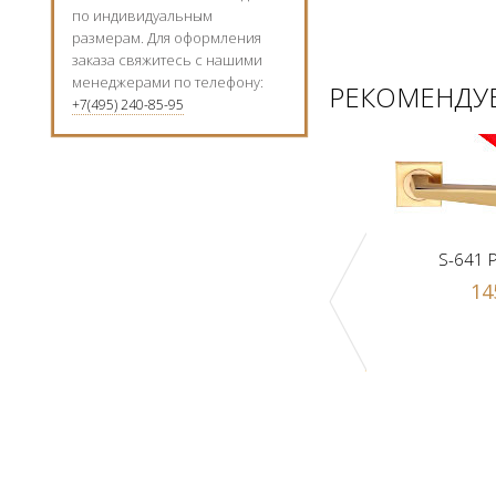
по индивидуальным
размерам. Для оформления
заказа свяжитесь с нашими
менеджерами по телефону:
РЕКОМЕНДУЕ
+7(495) 240-85-95
S-641 
14
к Z1-A PB
Ручка-шарик Z1-A SN
 р.
1000 р.