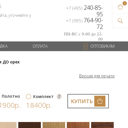
0
В ваш
).
240-85-
+7 (495)
на сум
95
та, уточняйте у
764-90-
+7 (985)
72
ПН-ВС с 9-00 до 22-
00
АВКА
ОПЛАТА
ОПТОВИКАМ
я ДО орех
Версия для печати
Полотно
Комплект
КУПИТЬ
1900р.
18400р.