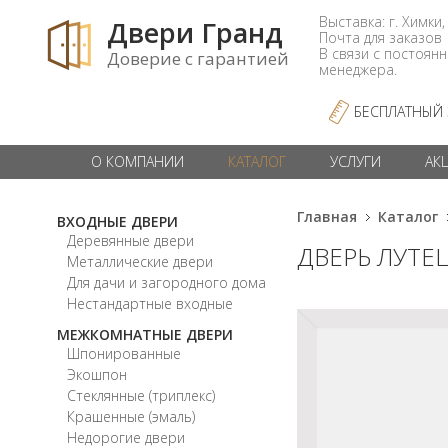
Выставка: г. Химки,
Двери Гранд
Почта для заказо
В связи с постоян
Доверие с гарантией
менеджера.
БЕСПЛАТНЫЙ
О КОМПАНИИ
КАТАЛОГ
УСЛУГИ
АК
Главная
Каталог
ВХОДНЫЕ ДВЕРИ
Деревянные двери
ДВЕРЬ ЛУТЕ
Металлические двери
Для дачи и загородного дома
Нестандартные входные
МЕЖКОМНАТНЫЕ ДВЕРИ
Шпонированные
Экошпон
Стеклянные (триплекс)
Крашенные (эмаль)
Недорогие двери