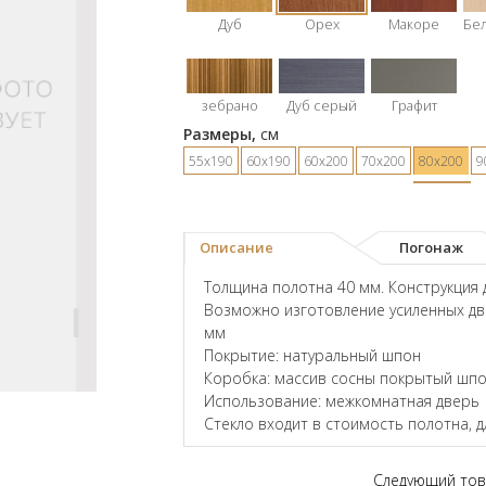
Дуб
Орех
Макоре
Бе
зебрано
Дуб серый
Графит
Размеры,
см
55х190
60х190
60х200
70х200
80х200
9
Описание
Погонаж
Толщина полотна 40 мм. Конструкция 
Возможно изготовление усиленных дв
мм
Покрытие: натуральный шпон
Коробка: массив сосны покрытый шпо
Использование: межкомнатная дверь
Стекло входит в стоимость полотна, 
Следующий тов