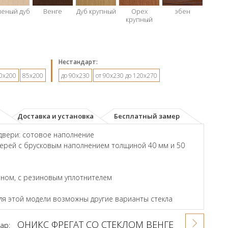
леный дуб
Венге
Дуб крупный
Орех
эбен
крупный
Hестандарт:
0х200
85х200
до 90х230
от 90х230 до 120х270
Доставка и установка
Бесплатный замер
двери: сотовое наполнение
ерей с брусковым наполнением толщиной 40 мм и 50
ном, с резиновым уплотнителем
для этой модели возможны другие варианты стекла
ОНИКС ФРЕГАТ СО СТЕКЛОМ ВЕНГЕ
ар: