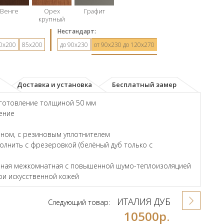
Венге
Орех
Графит
крупный
Hестандарт:
0х200
85х200
до 90х230
от 90х230 до 120х270
Доставка и установка
Бесплатный замер
зготовление толщиной 50 мм
ение
ном, с резиновым уплотнителем
лнить с фрезеровкой (белёный дуб только с
енная межкомнатная с повышенной шумо-теплоизоляцией
и искусственной кожей
ИТАЛИЯ ДУБ
Следующий товар:
10500р.