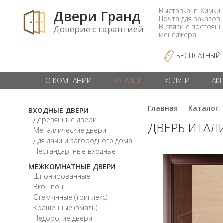
Выставка: г. Химки,
Двери Гранд
Почта для заказо
В связи с постоян
Доверие с гарантией
менеджера.
БЕСПЛАТНЫЙ
О КОМПАНИИ
КАТАЛОГ
УСЛУГИ
АК
Главная
Каталог
ВХОДНЫЕ ДВЕРИ
Деревянные двери
ДВЕРЬ ИТАЛИ
Металлические двери
Для дачи и загородного дома
Нестандартные входные
МЕЖКОМНАТНЫЕ ДВЕРИ
Шпонированные
Экошпон
Стеклянные (триплекс)
Крашенные (эмаль)
Недорогие двери