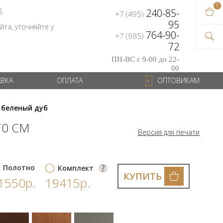
0
В ваш
).
240-85-
+7 (495)
на сум
95
та, уточняйте у
764-90-
+7 (985)
72
ПН-ВС с 9-00 до 22-
00
АВКА
ОПЛАТА
ОПТОВИКАМ
 беленый дуб
70 СМ
Версия для печати
Полотно
Комплект
КУПИТЬ
1550р.
19415р.