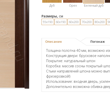
Дуб
Орех
Беленый дуб
Размеры,
см
55х190
60х190
60х200
70х200
80х200
9
Описание
Погонаж
Толщина полотна 40 мм, возможно и
Конструкция двери: брусковое наполн
Покрытие: натуральный шпон
Коробка: массив сосны покрытый шпо
Стыки направлений шпона можно выпо
фрезеровкой!)
Использование: входная дверь, усил
Дополнительно возможна обивка двер