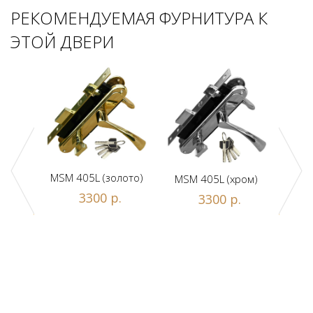
РЕКОМЕНДУЕМАЯ ФУРНИТУРА К
ЭТОЙ ДВЕРИ
MSM 405L (золото)
MSM 405L (хром)
DAM
ной
3300 р.
3300 р.
люч/
.