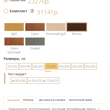
23276р.
31141р.
Комплект
Дуб
Орех
Беленый дуб
Венге
Орех
Графит
крупный
Размеры,
см
55х190
60х190
60х200
70х200
80х200
90х200
85х200
Hестандарт:
до 90х230
от 90х230 до 120х270
Погонаж
Доставка и установка
Бесплатный замер
Описание
Уникальное предложение: входная деревянная дверь, с