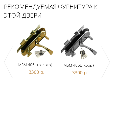
РЕКОМЕНДУЕМАЯ ФУРНИТУРА К
ЭТОЙ ДВЕРИ
MSM 405L (золото)
MSM 405L (хром)
DAM
ной
3300 р.
3300 р.
люч/
.