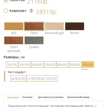
21160р.
28310р.
Комплект
Дуб
Орех
Беленый дуб
Венге
Орех
Графит
крупный
Размеры,
см
55х190
60х190
60х200
70х200
80х200
90х200
85х200
Hестандарт:
до 90х230
от 90х230 до 120х270
Погонаж
Доставка и установка
Бесплатный замер
Описание
Уникальное предложение: входная деревянная дверь, с