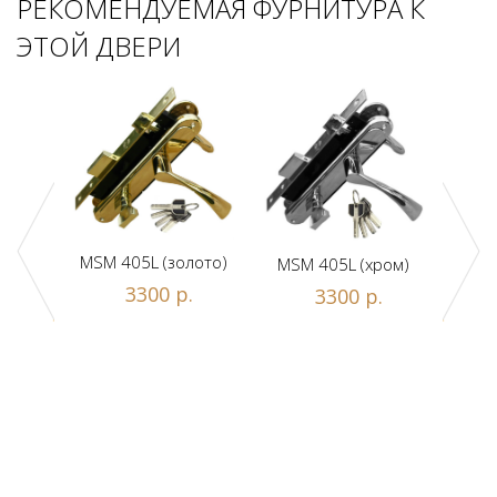
РЕКОМЕНДУЕМАЯ ФУРНИТУРА К
ЭТОЙ ДВЕРИ
MSM 405L (золото)
MSM 405L (хром)
DAM
ной
3300 р.
3300 р.
люч/
.