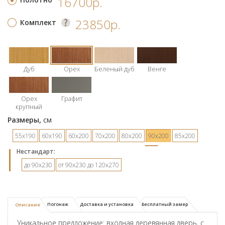
16700р.
23850р.
Комплект
Дуб
Орех
Беленый дуб
Венге
Орех
Графит
крупный
Размеры,
см
55х190
60х190
60х200
70х200
80х200
90х200
85х200
Hестандарт:
до 90х230
от 90х230 до 120х270
Погонаж
Доставка и установка
Бесплатный замер
Описание
Уникальное предложение: входная деревянная дверь, с