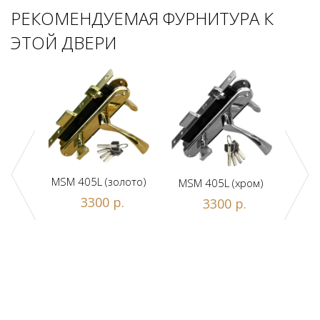
РЕКОМЕНДУЕМАЯ ФУРНИТУРА К
ЭТОЙ ДВЕРИ
MSM 405L (золото)
MSM 405L (хром)
DAM
ной
3300 р.
3300 р.
люч/
.