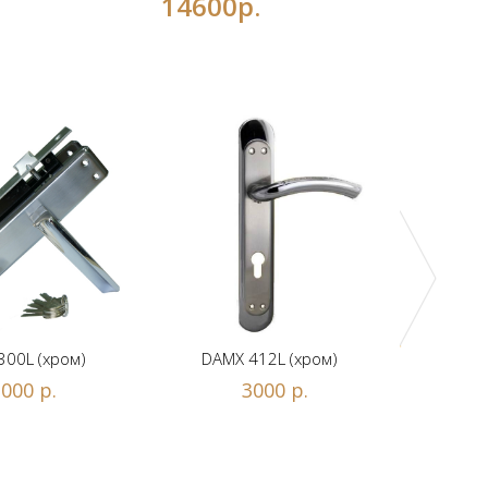
14600р.
DAMX 
300L (хром)
DAMX 412L (хром)
000 р.
3000 р.