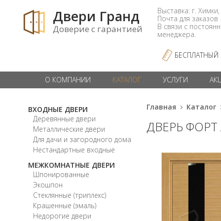
Выставка: г. Химки,
Двери Гранд
Почта для заказо
В связи с постоян
Доверие с гарантией
менеджера.
БЕСПЛАТНЫЙ
О КОМПАНИИ
КАТАЛОГ
УСЛУГИ
АК
Главная
Каталог
ВХОДНЫЕ ДВЕРИ
Деревянные двери
ДВЕРЬ ФОРТ
Металлические двери
Для дачи и загородного дома
Нестандартные входные
МЕЖКОМНАТНЫЕ ДВЕРИ
Шпонированные
Экошпон
Стеклянные (триплекс)
Крашенные (эмаль)
Недорогие двери