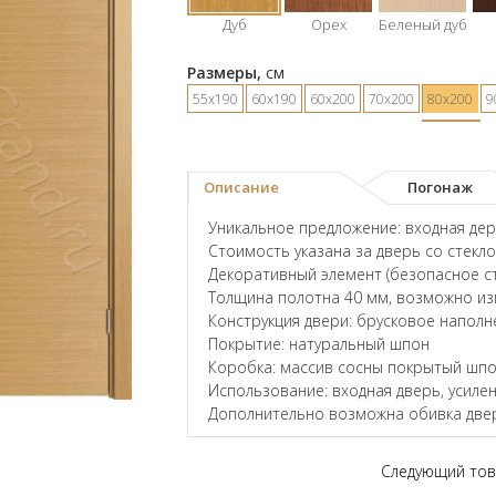
Дуб
Орех
Беленый дуб
Размеры,
см
55х190
60х190
60х200
70х200
80х200
9
Описание
Погонаж
Уникальное предложение: входная дере
Стоимость указана за дверь со стекл
Декоративный элемент (безопасное ст
Толщина полотна 40 мм, возможно и
Конструкция двери: брусковое наполн
Покрытие: натуральный шпон
Коробка: массив сосны покрытый шпо
Использование: входная дверь, усил
Дополнительно возможна обивка двер
Следующий тов