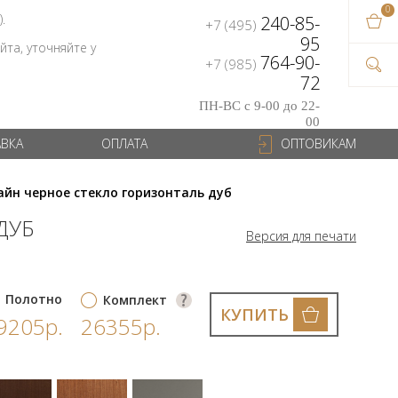
0
В ваш
).
240-85-
+7 (495)
на сум
95
та, уточняйте у
764-90-
+7 (985)
72
ПН-ВС с 9-00 до 22-
00
АВКА
ОПЛАТА
ОПТОВИКАМ
айн черное стекло горизонталь дуб
ДУБ
Версия для печати
Полотно
Комплект
КУПИТЬ
9205р.
26355р.