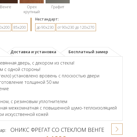
Венге
Орех
Графит
крупный
Hестандарт:
0х200
85х200
до 90х230
от 90х230 до 120х270
Доставка и установка
Бесплатный замер
вянная дверь, с декором из стекла!
ом с одной стороны!
екло) установлено вровень с плоскостью двери
зготовление толщиной 50 мм
ение
ном, с резиновым уплотнителем
енная межкомнатная с повышенной шумо-теплоизоляцией
и искусственной кожей
ОНИКС ФРЕГАТ СО СТЕКЛОМ ВЕНГЕ
ар: