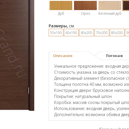
Дуб
Орех
Беленый дуб
Размеры,
см
55х190
60х190
60х200
70х200
80х200
9
Описание
Погонаж
Уникальное предложение: входная дере
Стоимость указана за дверь со стекл
Декоративный элемент (безопасное ст
Толщина полотна 40 мм, возможно и
Конструкция двери: брусковое наполн
Покрытие: натуральный шпон
Коробка: массив сосны покрытый шпо
Использование: входная дверь, усил
Дополнительно возможна обивка двер