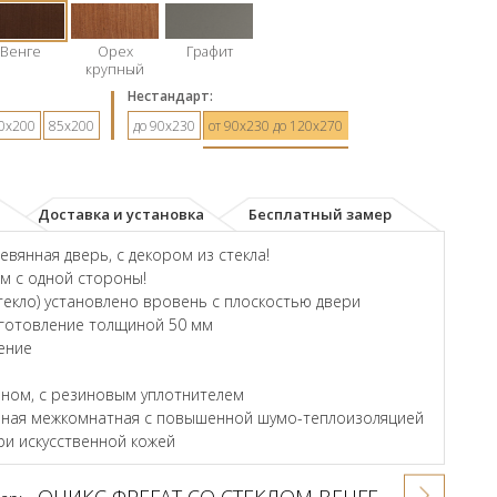
Венге
Орех
Графит
крупный
Hестандарт:
0х200
85х200
до 90х230
от 90х230 до 120х270
Доставка и установка
Бесплатный замер
вянная дверь, с декором из стекла!
ом с одной стороны!
екло) установлено вровень с плоскостью двери
зготовление толщиной 50 мм
ение
ном, с резиновым уплотнителем
енная межкомнатная с повышенной шумо-теплоизоляцией
и искусственной кожей