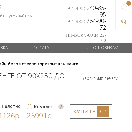
0
В ваш
).
240-85-
+7 (495)
на сум
95
та, уточняйте у
764-90-
+7 (985)
72
ПН-ВС с 9-00 до 22-
00
АВКА
ОПЛАТА
ОПТОВИКАМ
йн белое стекло горизонталь венге
НГЕ ОТ 90Х230 ДО
Версия для печати
Полотно
Комплект
КУПИТЬ
1126р.
28991р.