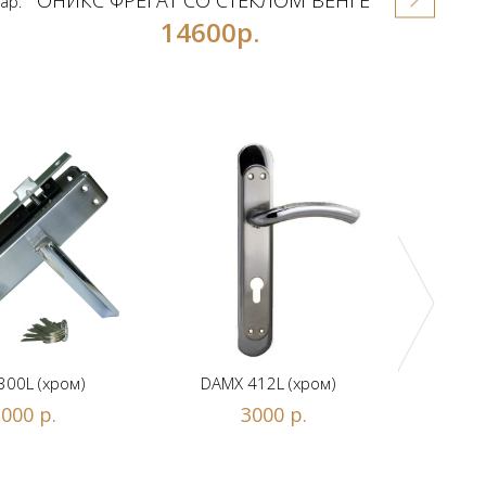
ОНИКС ФРЕГАТ СО СТЕКЛОМ ВЕНГЕ
ар:
14600р.
DAMX 
300L (хром)
DAMX 412L (хром)
000 р.
3000 р.