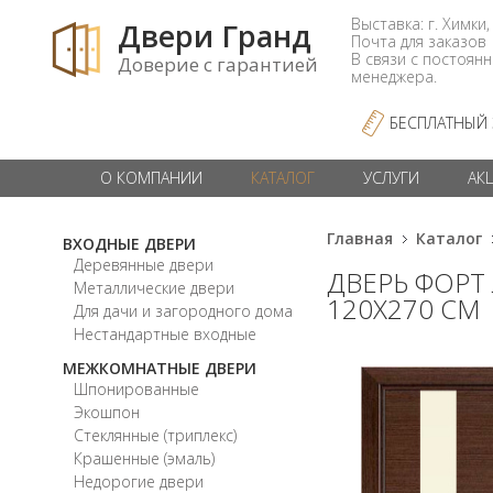
Выставка: г. Химки,
Двери Гранд
Почта для заказо
В связи с постоян
Доверие с гарантией
менеджера.
БЕСПЛАТНЫЙ
О КОМПАНИИ
КАТАЛОГ
УСЛУГИ
АК
Главная
Каталог
ВХОДНЫЕ ДВЕРИ
Деревянные двери
ДВЕРЬ ФОРТ
Металлические двери
120Х270 СМ
Для дачи и загородного дома
Нестандартные входные
МЕЖКОМНАТНЫЕ ДВЕРИ
Шпонированные
Экошпон
Стеклянные (триплекс)
Крашенные (эмаль)
Недорогие двери