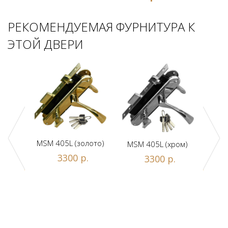
РЕКОМЕНДУЕМАЯ ФУРНИТУРА К
ЭТОЙ ДВЕРИ
MSM 405L (золото)
MSM 405L (хром)
DAM
ной
3300 р.
3300 р.
люч/
.