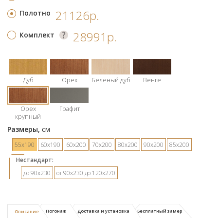
21126р.
Полотно
28991р.
Комплект
Дуб
Орех
Беленый дуб
Венге
Орех
Графит
крупный
Размеры,
см
55х190
60х190
60х200
70х200
80х200
90х200
85х200
Hестандарт:
до 90х230
от 90х230 до 120х270
Погонаж
Доставка и установка
Бесплатный замер
Описание