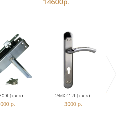
14600р.
DAMX 
300L (хром)
DAMX 412L (хром)
000 р.
3000 р.