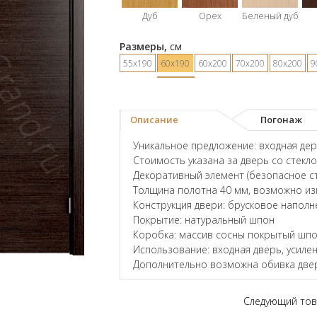
Дуб
Орех
Беленый дуб
Размеры,
см
55х190
60х190
60х200
70х200
80х200
9
Описание
Погонаж
Уникальное предложение: входная дере
Стоимость указана за дверь со стекл
Декоративный элемент (безопасное ст
Толщина полотна 40 мм, возможно и
Конструкция двери: брусковое наполн
Покрытие: натуральный шпон
Коробка: массив сосны покрытый шпо
Использование: входная дверь, усил
Дополнительно возможна обивка двер
Следующий тов