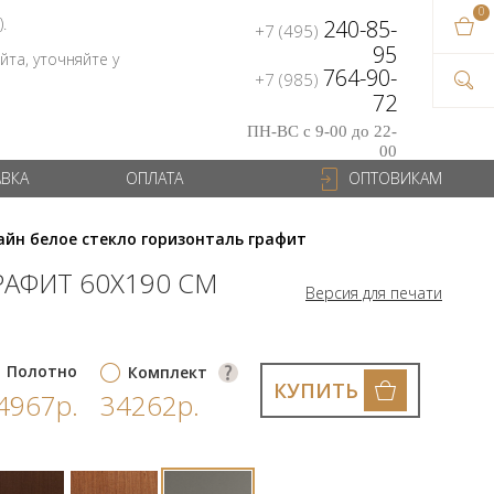
0
В ваш
).
240-85-
+7 (495)
на сум
95
та, уточняйте у
764-90-
+7 (985)
72
ПН-ВС с 9-00 до 22-
00
АВКА
ОПЛАТА
ОПТОВИКАМ
айн белое стекло горизонталь графит
РАФИТ 60Х190 СМ
Версия для печати
Полотно
Комплект
КУПИТЬ
4967р.
34262р.