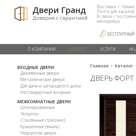
Выставка: г. Химки,
Двери Гранд
Почта для заказо
В связи с постоян
Доверие с гарантией
менеджера.
БЕСПЛАТНЫЙ
О КОМПАНИИ
КАТАЛОГ
УСЛУГИ
АК
Главная
Каталог
ВХОДНЫЕ ДВЕРИ
Деревянные двери
ДВЕРЬ ФОРТ
Металлические двери
Для дачи и загородного дома
Нестандартные входные
МЕЖКОМНАТНЫЕ ДВЕРИ
Шпонированные
Экошпон
Стеклянные (триплекс)
Крашенные (эмаль)
Недорогие двери