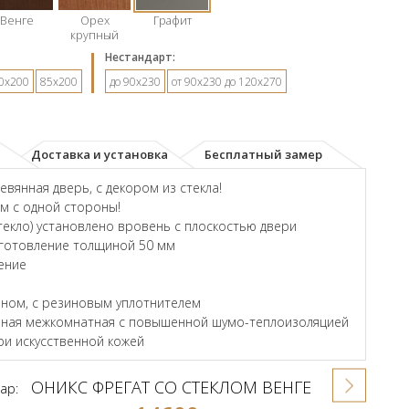
Венге
Орех
Графит
крупный
Hестандарт:
0х200
85х200
до 90х230
от 90х230 до 120х270
Доставка и установка
Бесплатный замер
вянная дверь, с декором из стекла!
ом с одной стороны!
екло) установлено вровень с плоскостью двери
зготовление толщиной 50 мм
ение
ном, с резиновым уплотнителем
енная межкомнатная с повышенной шумо-теплоизоляцией
и искусственной кожей
ОНИКС ФРЕГАТ СО СТЕКЛОМ ВЕНГЕ
ар: