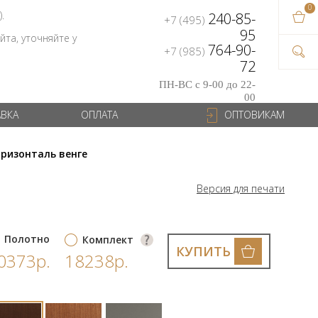
0
В ваш
).
240-85-
+7 (495)
на сум
95
та, уточняйте у
764-90-
+7 (985)
72
ПН-ВС с 9-00 до 22-
00
АВКА
ОПЛАТА
ОПТОВИКАМ
оризонталь венге
Версия для печати
Полотно
Комплект
КУПИТЬ
0373р.
18238р.