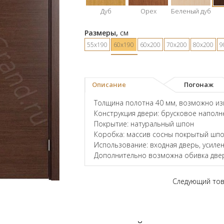
Дуб
Орех
Беленый дуб
Размеры,
см
55х190
60х190
60х200
70х200
80х200
9
Описание
Погонаж
Толщина полотна 40 мм, возможно и
Конструкция двери: брусковое наполн
Покрытие: натуральный шпон
Коробка: массив сосны покрытый шпо
Использование: входная дверь, усил
Дополнительно возможна обивка двер
Следующий то