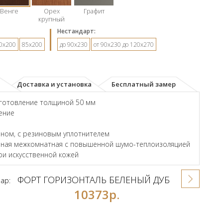
Венге
Орех
Графит
крупный
Hестандарт:
0х200
85х200
до 90х230
от 90х230 до 120х270
Доставка и установка
Бесплатный замер
зготовление толщиной 50 мм
ение
ном, с резиновым уплотнителем
енная межкомнатная с повышенной шумо-теплоизоляцией
и искусственной кожей
ФОРТ ГОРИЗОНТАЛЬ БЕЛЕНЫЙ ДУБ
вар:
10373р.