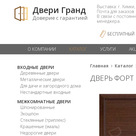
Выставка: г. Химки,
Двери Гранд
Почта для заказо
В связи с постоян
Доверие с гарантией
менеджера.
БЕСПЛАТНЫЙ
О КОМПАНИИ
КАТАЛОГ
УСЛУГИ
АК
Главная
Каталог
ВХОДНЫЕ ДВЕРИ
Деревянные двери
ДВЕРЬ ФОРТ
Металлические двери
Для дачи и загородного дома
Нестандартные входные
МЕЖКОМНАТНЫЕ ДВЕРИ
Шпонированные
Экошпон
Стеклянные (триплекс)
Крашенные (эмаль)
Недорогие двери