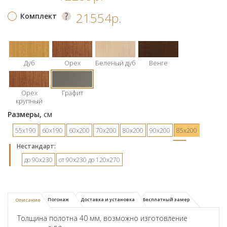
21554р.
Комплект
Дуб
Орех
Беленый дуб
Венге
Орех
Графит
крупный
Размеры,
см
55х190
60х190
60х200
70х200
80х200
90х200
85х200
Hестандарт:
до 90х230
от 90х230 до 120х270
Погонаж
Доставка и установка
Бесплатный замер
Описание
Толщина полотна 40 мм, возможно изготовление