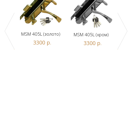
MSM 405L (золото)
MSM 405L (хром)
DAM
ной
3300 р.
3300 р.
люч/
.