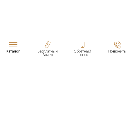
Каталог
Бесплатный
Обратный
Позвонить
Замер
звонок
ТОВАРЫ
Входные Двери
Нестандартные Деревянные Двери
Межкомнатные Двери
Двери По Вашим Размерам
Межкомнатные Арки
Стеновые Панели
Дверная Фурнитура