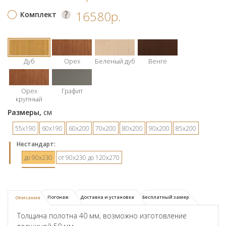
16580р.
Комплект
Дуб
Орех
Беленый дуб
Венге
Орех
Графит
крупный
Размеры,
см
55х190
60х190
60х200
70х200
80х200
90х200
85х200
Hестандарт:
до 90х230
от 90х230 до 120х270
Погонаж
Доставка и установка
Бесплатный замер
Описание
Толщина полотна 40 мм, возможно изготовление