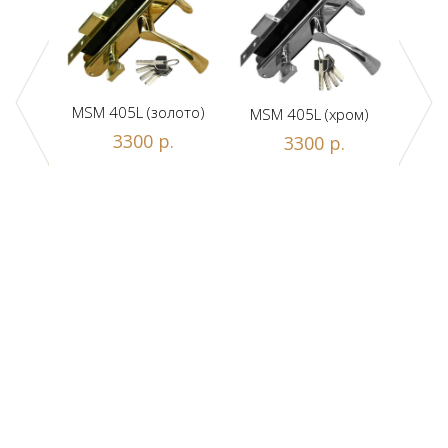
MSM 405L (золото)
MSM 405L (хром)
DAM
ной
3300 р.
3300 р.
люч/
.