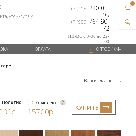
0
В ваш
).
240-85-
+7 (495)
на сум
95
та, уточняйте у
764-90-
+7 (985)
72
ПН-ВС с 9-00 до 22-
00
АВКА
ОПЛАТА
ОПТОВИКАМ
акоре
Версия для печати
Полотно
Комплект
КУПИТЬ
200р.
15700р.