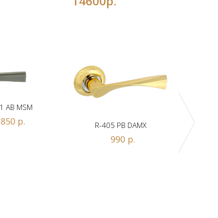
14600р.
1 AB MSM
850 р.
R-405 PB DAMX
R-
990 р.