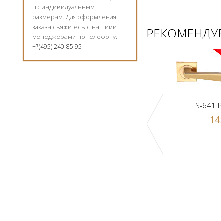
по индивидуальным
размерам. Для оформления
заказа свяжитесь с нашими
РЕКОМЕНДУЕ
менеджерами по телефону:
+7(495) 240-85-95
S-641 
14
к Z1-A PB
Ручка-шарик Z1-A SN
 р.
1000 р.