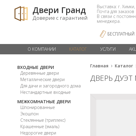
Выставка: г. Химки,
Двери Гранд
Почта для заказо
В связи с постоян
Доверие с гарантией
менеджера.
БЕСПЛАТНЫЙ
О КОМПАНИИ
КАТАЛОГ
УСЛУГИ
АК
Главная
Каталог
ВХОДНЫЕ ДВЕРИ
Деревянные двери
ДВЕРЬ ДУЭТ
Металлические двери
Для дачи и загородного дома
Нестандартные входные
МЕЖКОМНАТНЫЕ ДВЕРИ
Шпонированные
Экошпон
Стеклянные (триплекс)
Крашенные (эмаль)
Недорогие двери