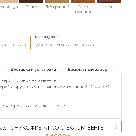
леный дуб
Венге
Дуб крупный
Орех
эбен
крупный
Hестандарт:
0х200
85х200
до 90х230
от 90х230 до 120х270
Доставка и установка
Бесплатный замер
двери: сотовое наполнение
ерей с брусковым наполнением толщиной 40 мм и 50
ном, с резиновым уплотнителем
ОНИКС ФРЕГАТ СО СТЕКЛОМ ВЕНГЕ
ар: