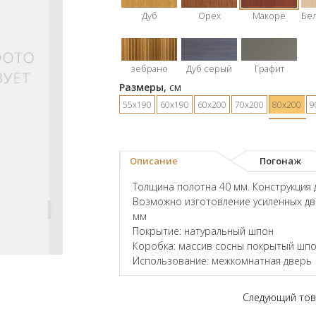
Дуб
Орех
Макоре
Бе
зебрано
Дуб серый
Графит
Размеры,
см
55х190
60х190
60х200
70х200
80х200
9
Описание
Погонаж
Толщина полотна 40 мм. Конструкция 
Возможно изготовление усиленных дв
мм
Покрытие: натуральный шпон
Коробка: массив сосны покрытый шпо
Использование: межкомнатная дверь
Следующий тов