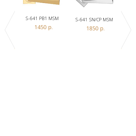
S-641 PB1 MSM
S-641 SN/CP MSM
S-
1450 р.
1850 р.
Z1-A
.