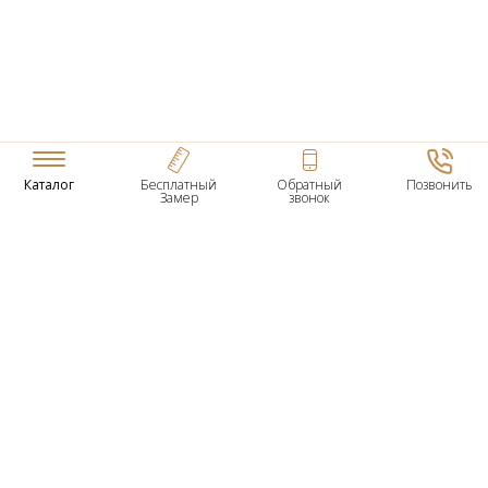
Каталог
Бесплатный
Обратный
Позвонить
Замер
звонок
ТОВАРЫ
Входные Двери
Нестандартные Деревянные Двери
Межкомнатные Двери
Двери По Вашим Размерам
Межкомнатные Арки
Стеновые Панели
Дверная Фурнитура