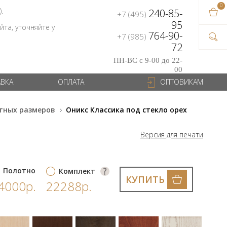
0
В ваш
).
240-85-
+7 (495)
на сум
95
та, уточняйте у
764-90-
+7 (985)
72
ПН-ВС с 9-00 до 22-
00
АВКА
ОПЛАТА
ОПТОВИКАМ
тных размеров
Оникс Классика под стекло орех
Версия для печати
Полотно
Комплект
КУПИТЬ
4000р.
22288р.