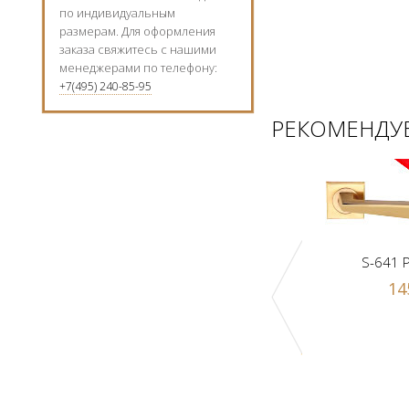
по индивидуальным
размерам. Для оформления
заказа свяжитесь с нашими
менеджерами по телефону:
+7(495) 240-85-95
РЕКОМЕНДУЕ
S-641 
14
к Z1-A PB
Ручка-шарик Z1-A SN
 р.
1000 р.