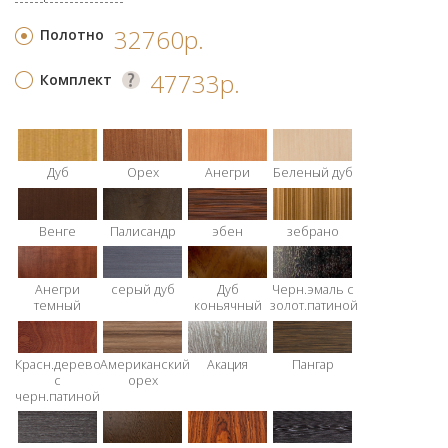
32760р.
Полотно
47733р.
Комплект
Дуб
Орех
Анегри
Беленый дуб
Венге
Палисандр
эбен
зебрано
Анегри
серый дуб
Дуб
Черн.эмаль с
темный
коньячный
золот.патиной
Красн.дерево
Американский
Акация
Пангар
с
орех
черн.патиной