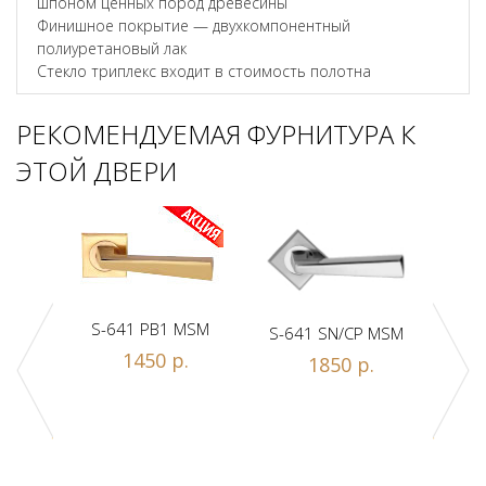
шпоном ценных пород древесины
Финишное покрытие — двухкомпонентный
полиуретановый лак
Стекло триплекс входит в стоимость полотна
РЕКОМЕНДУЕМАЯ ФУРНИТУРА К
ЭТОЙ ДВЕРИ
S-641 PB1 MSM
S-641 SN/CP MSM
S-
1450 р.
1850 р.
Z1-A
.