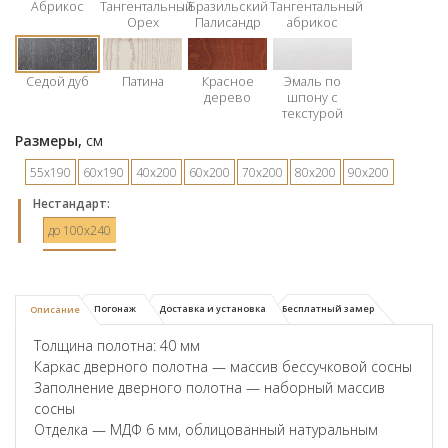
Абрикос
Тангентальный
Бразильский
Тангентальный
Орех
Палисандр
абрикос
Седой дуб
Патина
Красное
Эмаль по
дерево
шпону с
текстурой
Размеры,
см
55х190
60х190
40х200
60х200
70х200
80х200
90х200
Hестандарт:
до 100x240
Погонаж
Доставка и установка
Бесплатный замер
Описание
Толщина полотна: 40 мм
Каркас дверного полотна — массив бессучковой сосны
Заполнение дверного полотна — наборный массив
сосны
Отделка — МДФ 6 мм, облицованный натуральным