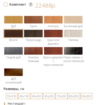
22488р.
Комплект
Дуб
Орех
Анегри
Беленый дуб
Венге
Палисандр
Красное
Патина
дерево
Седой дуб
Анегри
Красн.дерево
Черн.эмаль с
темный
с
золот.патиной
черн.патиной
Дуб
коньячный
Размеры,
см
55х190
60х190
40х200
60х200
70х200
80х200
90х200
Hестандарт: