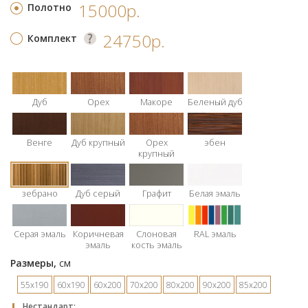
15000р.
Полотно
24750р.
Комплект
Дуб
Орех
Макоре
Беленый дуб
Венге
Дуб крупный
Орех
эбен
крупный
зебрано
Дуб серый
Графит
Белая эмаль
Серая эмаль
Коричневая
Слоновая
RAL эмаль
эмаль
кость эмаль
Размеры,
см
55х190
60х190
60х200
70х200
80х200
90х200
85х200
Hестандарт: