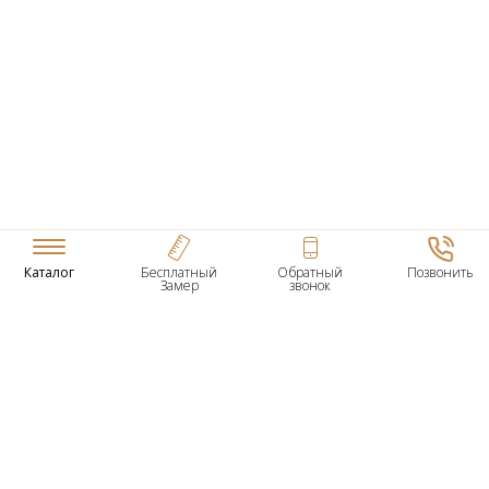
Каталог
Бесплатный
Обратный
Позвонить
Замер
звонок
ТОВАРЫ
Входные Двери
Нестандартные Деревянные Двери
Межкомнатные Двери
Двери По Вашим Размерам