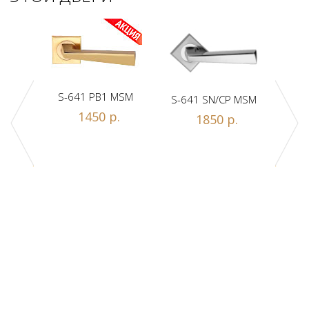
S-641 PB1 MSM
S-641 SN/CP MSM
S-
1450 р.
1850 р.
Z1-A
.