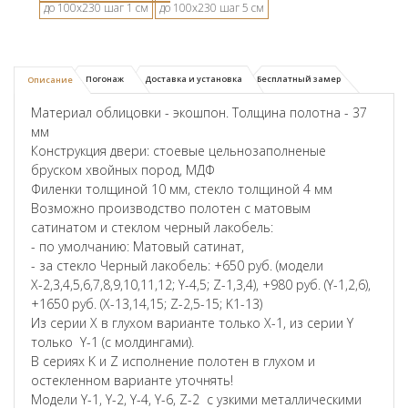
до 100х230 шаг 1 см
до 100х230 шаг 5 см
Погонаж
Доставка и установка
Бесплатный замер
Описание
Материал облицовки - экошпон. Толщина полотна - 37
мм
Конструкция двери: стоевые цельнозаполненые
бруском хвойных пород, МДФ
Филенки толщиной 10 мм, стекло толщиной 4 мм
Возможно производство полотен с матовым
сатинатом и стеклом черный лакобель:
- по умолчанию: Матовый сатинат,
- за стекло Черный лакобель: +650 руб. (модели
Х-2,3,4,5,6,7,8,9,10,11,12; Y-4,5; Z-1,3,4), +980 руб. (Y-1,2,6),
+1650 руб. (X-13,14,15; Z-2,5-15; K1-13)
Из серии X в глухом варианте только X-1, из серии Y
только Y-1 (с молдингами).
В сериях K и Z исполнение полотен в глухом и
остекленном варианте уточнять!
Модели Y-1, Y-2, Y-4, Y-6, Z-2 с узкими металлическими