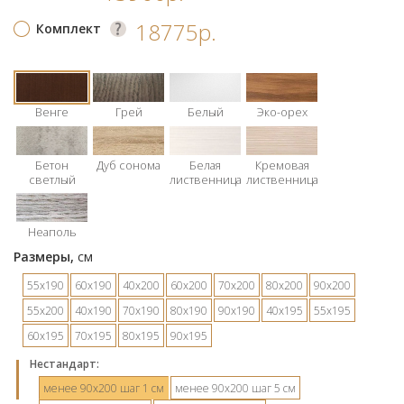
18775р.
Комплект
Венге
Грей
Белый
Эко-орех
Бетон
Дуб сонома
Белая
Кремовая
светлый
лиственница
лиственница
Неаполь
Размеры,
см
55х190
60х190
40х200
60х200
70х200
80х200
90х200
55х200
40х190
70х190
80х190
90х190
40х195
55х195
60х195
70х195
80х195
90х195
Hестандарт:
менее 90х200 шаг 1 см
менее 90х200 шаг 5 см