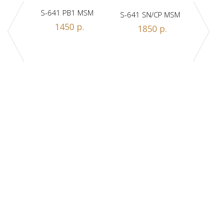
S-641 PB1 MSM
S-641 SN/CP MSM
S-
1450 р.
1850 р.
Z1-A
.