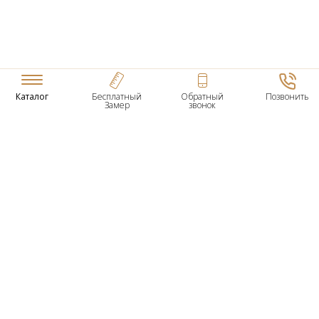
Каталог
Бесплатный
Обратный
Позвонить
Замер
звонок
ТОВАРЫ
Входные Двери
Нестандартные Деревянные Двери
Межкомнатные Двери
Двери По Вашим Размерам
Межкомнатные Арки
Стеновые Панели
Дверная Фурнитура
О КОМПАНИИ