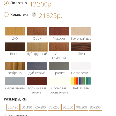
13200р.
Полотно
21825р.
Комплект
Дуб
Орех
Макоре
Беленый дуб
Венге
Дуб крупный
Орех
эбен
крупный
зебрано
Дуб серый
Графит
Белая эмаль
Серая эмаль
Коричневая
Слоновая
RAL эмаль
эмаль
кость эмаль
Размеры,
см
55х190
60х190
60х200
70х200
80х200
90х200
85х200
Hестандарт: