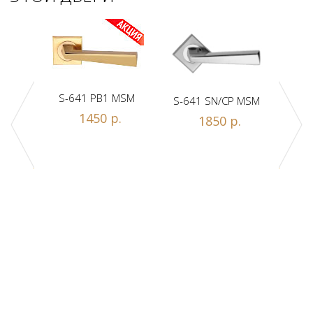
S-641 PB1 MSM
S-641 SN/CP MSM
S-
1450 р.
1850 р.
Z1-A
.