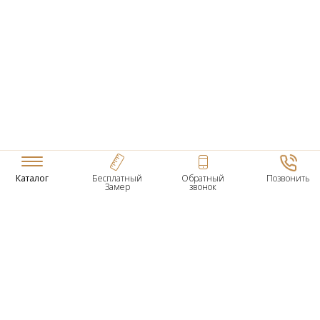
Каталог
Бесплатный
Обратный
Позвонить
Замер
звонок
ТОВАРЫ
Входные Двери
Нестандартные Деревянные Двери
Межкомнатные Двери
Двери По Вашим Размерам