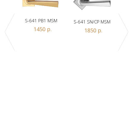
S-641 PB1 MSM
S-641 SN/CP MSM
S-
1450 р.
1850 р.
Z1-A
.