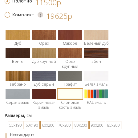
11500р.
Полотно
19625р.
Комплект
Дуб
Орех
Макоре
Беленый дуб
Венге
Дуб крупный
Орех
эбен
крупный
зебрано
Дуб серый
Графит
Белая эмаль
Серая эмаль
Коричневая
Слоновая
RAL эмаль
эмаль
кость эмаль
Размеры,
см
55х190
60х190
60х200
70х200
80х200
90х200
85х200
Hестандарт: