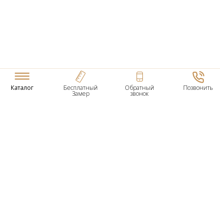
Каталог
Бесплатный
Обратный
Позвонить
Замер
звонок
ТОВАРЫ
Входные Двери
Нестандартные Деревянные Двери
Межкомнатные Двери
Двери По Вашим Размерам
Межкомнатные Арки
Стеновые Панели
Дверная Фурнитура