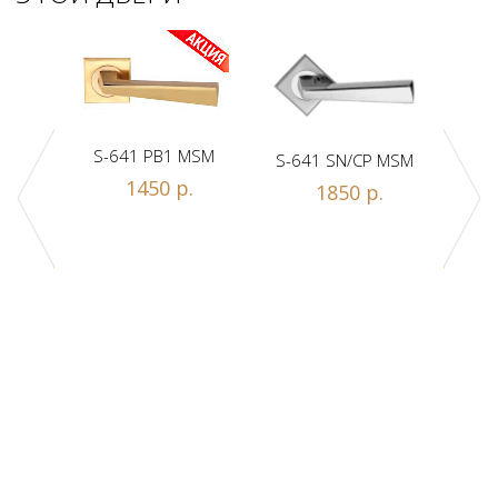
S-641 PB1 MSM
S-641 SN/CP MSM
S-
1450 р.
1850 р.
Z1-A
.