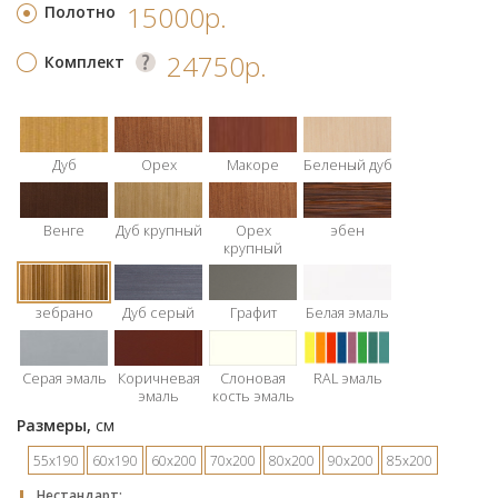
15000р.
Полотно
24750р.
Комплект
Дуб
Орех
Макоре
Беленый дуб
Венге
Дуб крупный
Орех
эбен
крупный
зебрано
Дуб серый
Графит
Белая эмаль
Серая эмаль
Коричневая
Слоновая
RAL эмаль
эмаль
кость эмаль
Размеры,
см
55х190
60х190
60х200
70х200
80х200
90х200
85х200
Hестандарт: