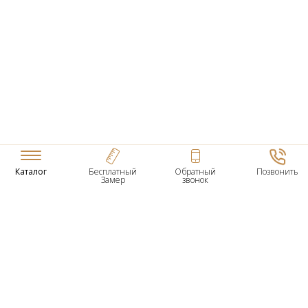
Каталог
Бесплатный
Обратный
Позвонить
Замер
звонок
ТОВАРЫ
Входные Двери
Нестандартные Деревянные Двери
Межкомнатные Двери
Двери По Вашим Размерам