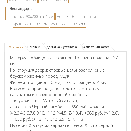
Hестандарт:
менее 90х200 шаг 1 см
менее 90х200 шаг 5 см
до 100х230 шаг 1 см
до 100х230 шаг 5 см
Погонаж
Доставка и установка
Бесплатный замер
Описание
Материал облицовки - экошпон. Толщина полотна - 37
мм
Конструкция двери: стоевые цельнозаполненые
бруском хвойных пород, МДФ
Филенки толщиной 10 мм, стекло толщиной 4 мм
Возможно производство полотен с матовым
сатинатом и стеклом черный лакобель:
- по умолчанию: Матовый сатинат,
- за стекло Черный лакобель: +650 руб. (модели
Х-2,3,4,5,6,7,8,9,10,11,12; Y-4,5; Z-1,3,4), +980 руб. (Y-1,2,6),
+1650 руб. (X-13,14,15; Z-2,5-15; K1-13)
Из серии X в глухом варианте только X-1, из серии Y