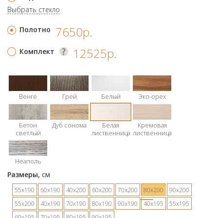
Выбрать стекло
7650р.
Полотно
12525р.
Комплект
Венге
Грей
Белый
Эко-орех
Бетон
Дуб сонома
Белая
Кремовая
светлый
лиственница
лиственница
Неаполь
Размеры,
см
55х190
60х190
40х200
60х200
70х200
80х200
90х200
55х200
40х190
70х190
80х190
90х190
40х195
55х195
60х195
70х195
80х195
90х195