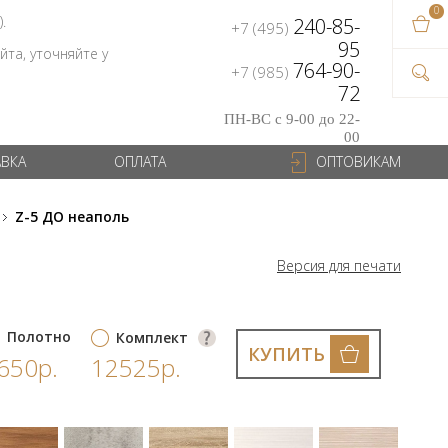
0
В ваш
).
240-85-
+7 (495)
на сум
95
та, уточняйте у
764-90-
+7 (985)
72
ПН-ВС с 9-00 до 22-
00
АВКА
ОПЛАТА
ОПТОВИКАМ
Z-5 ДО неаполь
Версия для печати
Полотно
Комплект
КУПИТЬ
650р.
12525р.