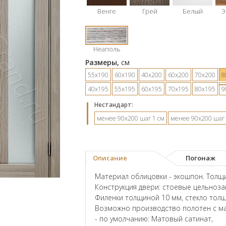
Венге
Грей
Белый
Э
Неаполь
Размеры,
см
55х190
60х190
40х200
60х200
70х200
8
40х195
55х195
60х195
70х195
80х195
9
Hестандарт:
менее 90х200 шаг 1 см
менее 90х200 шаг 
Описание
Погонаж
Материал облицовки - экошпон. Толщи
Конструкция двери: стоевые цельноз
Филенки толщиной 10 мм, стекло тол
Возможно производство полотен с ма
- по умолчанию: Матовый сатинат,