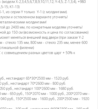
модели Х-2,3,4,5,6,7,8,9,10,11,12; Y-4,5; Z-1,3,4), +980
2,5-15; K1-13)
-1, из серии Y только Y-1 (с молдингами).
глухом и остекленном варианте уточнять!
и металлическими молдингами!
ой до 2400 мм, по конкретным моделям уточнять!
ой до 150 см (возможность и цена по согласованию)
ожет меняться внешний вид двери (при заказе Y-2
м - стекло 135 мм, 800 мм - стекло 235 мм, менее 600
ертикальной филенки)
 с совмещением разных цветов царг + 50% к
уб., нестандарт 65*30*2500 мм - 1520 руб.
 руб., нестандарт 70*2600 мм - 800 руб.
050 руб., нестандарт 100*2600 мм - 1680 руб.
 мм - 650 руб., 150*2070 мм - 1000 руб., 200*2070 мм -
1040 руб., 150*2500 мм - 1600 руб., 200*2500 мм - 1920
070 мм - 100 руб., нестандарт 4*30*2300 мм - 160 руб.