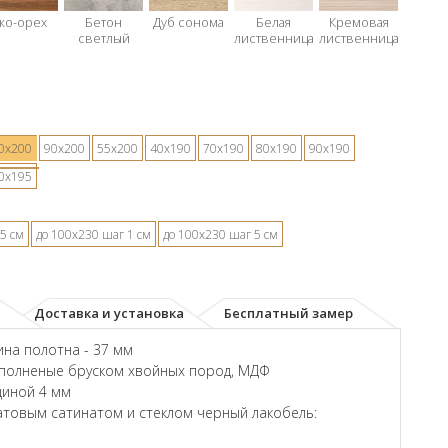
ко-орех
Бетон
Дуб сонома
Белая
Кремовая
светлый
лиственница
лиственница
0х200
90х200
55х200
40х190
70х190
80х190
90х190
0х195
5 см
до 100х230 шаг 1 см
до 100х230 шаг 5 см
Доставка и установка
Бесплатный замер
на полотна - 37 мм
аполненые бруском хвойных пород, МДФ
щиной 4 мм
товым сатинатом и стеклом черный лакобель: