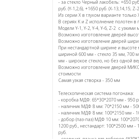
- за стекло Черный лакобель: +650 руб. (
руб. (Y-1,2,6), +1650 руб. (X-13,14,15; Z-
Из серии X в глухом варианте только X
В сериях K и Z исполнение полотен в 
Модели Y-1, Y-2, Y-4, Y-6, Z-2 с узким
Возможно изготовление дверей высот
Возможно изготовление дверей ширин
При нестандартной ширине и высоте м
шириной 600 мм - стекло 35 мм, 700 м
мм - широкое стекло, но без одной в
Возможно изготовление дверей МИКС
стоимости
Самая узкая створка - 350 мм
Телескопическая система погонажа:
- коробка МДФ: 65*30*2070 мм - 950 р
- наличник МДФ 8 мм: 70*2150 мм - 500
- наличник МДФ 8 мм: 100*2150 мм - 1
- добор (паз-паз) МДФ 10 мм: 100*2070
1200 руб., нестандарт: 100*2500 мм - 
руб.
- соединит. планка для доборов 4*30*2