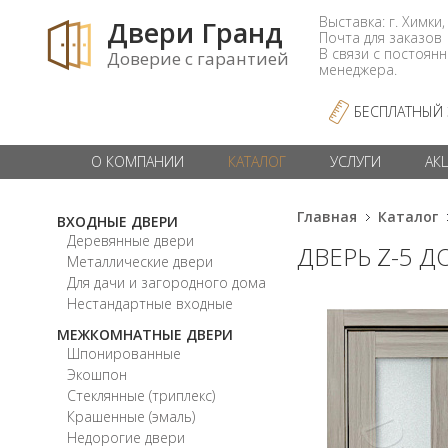
Выставка: г. Химки,
Двери Гранд
Почта для заказо
В связи с постоян
Доверие с гарантией
менеджера.
БЕСПЛАТНЫЙ
О КОМПАНИИ
КАТАЛОГ
УСЛУГИ
АК
Главная
Каталог
ВХОДНЫЕ ДВЕРИ
Деревянные двери
ДВЕРЬ Z-5 
Металлические двери
Для дачи и загородного дома
Нестандартные входные
МЕЖКОМНАТНЫЕ ДВЕРИ
Шпонированные
Экошпон
Стеклянные (триплекс)
Крашенные (эмаль)
Недорогие двери