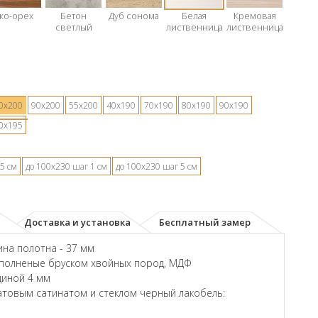
ко-орех
Бетон
Дуб сонома
Белая
Кремовая
светлый
лиственница
лиственница
0х200
90х200
55х200
40х190
70х190
80х190
90х190
0х195
5 см
до 100х230 шаг 1 см
до 100х230 шаг 5 см
Доставка и установка
Бесплатный замер
на полотна - 37 мм
аполненые бруском хвойных пород, МДФ
щиной 4 мм
товым сатинатом и стеклом черный лакобель: