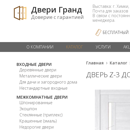
Выставка: г. Химки,
Двери Гранд
Почта для заказо
В связи с постоян
Доверие с гарантией
менеджера.
БЕСПЛАТНЫЙ
О КОМПАНИИ
КАТАЛОГ
УСЛУГИ
АК
Главная
Каталог
ВХОДНЫЕ ДВЕРИ
Деревянные двери
ДВЕРЬ Z-3 
Металлические двери
Для дачи и загородного дома
Нестандартные входные
МЕЖКОМНАТНЫЕ ДВЕРИ
Шпонированные
Экошпон
Стеклянные (триплекс)
Крашенные (эмаль)
Недорогие двери