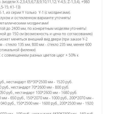
модели Х-2,3,4,5,6,7,8,9,10,11,12; Y-4,5; Z-1,3,4), +980
2,5-15; K1-13)
-1, из серии Y только Y-1 (с молдингами).
глухом и остекленном варианте уточнять!
и металлическими молдингами!
ой до 2400 мм, по конкретным моделям уточнять!
ой до 150 см (возможность и цена по согласованию)
ожет меняться внешний вид двери (при заказе Y-2
м - стекло 135 мм, 800 мм - стекло 235 мм, менее 600
ертикальной филенки)
 с совмещением разных цветов царг + 50% к
уб., нестандарт 65*30*2500 мм - 1520 руб.
 руб., нестандарт 70*2600 мм - 800 руб.
050 руб., нестандарт 100*2600 мм - 1680 руб.
 мм - 650 руб., 150*2070 мм - 1000 руб., 200*2070 мм -
1040 руб., 150*2500 мм - 1600 руб., 200*2500 мм - 1920
070 мм - 100 руб., нестандарт 4*30*2300 мм - 160 руб.