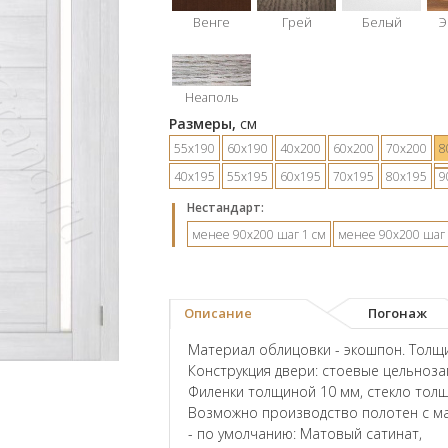
Венге
Грей
Белый
Э
Неаполь
Размеры,
см
55х190
60х190
40х200
60х200
70х200
8
40х195
55х195
60х195
70х195
80х195
9
Hестандарт:
менее 90х200 шаг 1 см
менее 90х200 шаг 
Описание
Погонаж
Материал облицовки - экошпон. Толщи
Конструкция двери: стоевые цельноз
Филенки толщиной 10 мм, стекло тол
Возможно производство полотен с ма
- по умолчанию: Матовый сатинат,