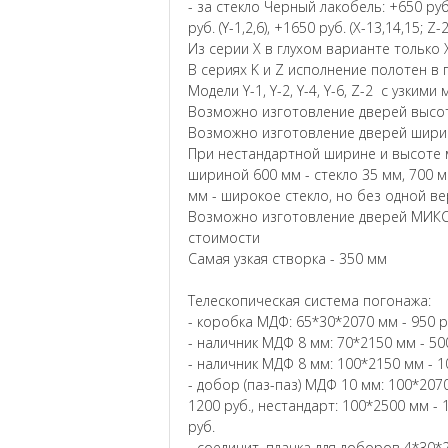
- за стекло Черный лакобель: +650 руб. (
руб. (Y-1,2,6), +1650 руб. (X-13,14,15; Z-
Из серии X в глухом варианте только X
В сериях K и Z исполнение полотен в 
Модели Y-1, Y-2, Y-4, Y-6, Z-2 с узким
Возможно изготовление дверей высот
Возможно изготовление дверей ширин
При нестандартной ширине и высоте м
шириной 600 мм - стекло 35 мм, 700 м
мм - широкое стекло, но без одной в
Возможно изготовление дверей МИКС
стоимости
Самая узкая створка - 350 мм
Телескопическая система погонажа:
- коробка МДФ: 65*30*2070 мм - 950 р
- наличник МДФ 8 мм: 70*2150 мм - 500
- наличник МДФ 8 мм: 100*2150 мм - 1
- добор (паз-паз) МДФ 10 мм: 100*2070
1200 руб., нестандарт: 100*2500 мм - 
руб.
- соединит. планка для доборов 4*30*2