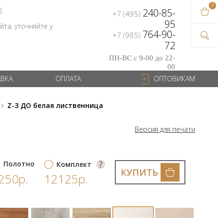
0
В ваш
).
240-85-
+7 (495)
на сум
95
та, уточняйте у
764-90-
+7 (985)
72
ПН-ВС с 9-00 до 22-
00
АВКА
ОПЛАТА
ОПТОВИКАМ
Z-3 ДО белая лиственница
Версия для печати
Полотно
Комплект
КУПИТЬ
250р.
12125р.