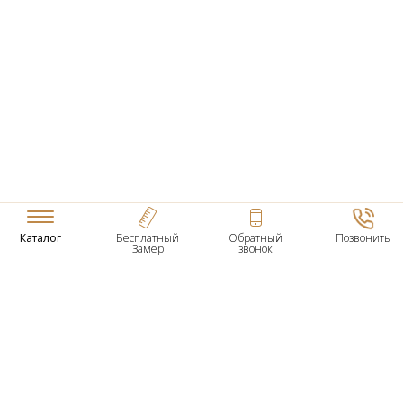
Каталог
Бесплатный
Обратный
Позвонить
Замер
звонок
ТОВАРЫ
Входные Двери
Нестандартные Деревянные Двери
Межкомнатные Двери