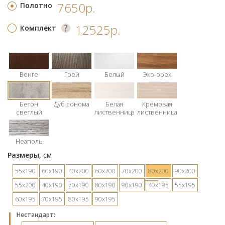
7650р.
Полотно
12525р.
Комплект
Венге
Грей
Белый
Эко-орех
Бетон
Дуб сонома
Белая
Кремовая
светлый
лиственница
лиственница
Неаполь
Размеры,
см
55х190
60х190
40х200
60х200
70х200
80х200
90х200
55х200
40х190
70х190
80х190
90х190
40х195
55х195
60х195
70х195
80х195
90х195
Hестандарт: