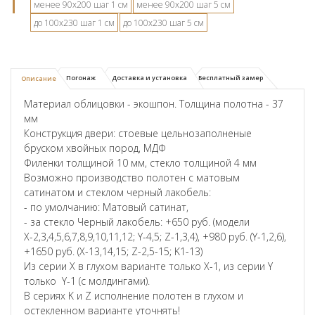
менее 90х200 шаг 1 см
менее 90х200 шаг 5 см
до 100х230 шаг 1 см
до 100х230 шаг 5 см
Погонаж
Доставка и установка
Бесплатный замер
Описание
Материал облицовки - экошпон. Толщина полотна - 37
мм
Конструкция двери: стоевые цельнозаполненые
бруском хвойных пород, МДФ
Филенки толщиной 10 мм, стекло толщиной 4 мм
Возможно производство полотен с матовым
сатинатом и стеклом черный лакобель:
- по умолчанию: Матовый сатинат,
- за стекло Черный лакобель: +650 руб. (модели
Х-2,3,4,5,6,7,8,9,10,11,12; Y-4,5; Z-1,3,4), +980 руб. (Y-1,2,6),
+1650 руб. (X-13,14,15; Z-2,5-15; K1-13)
Из серии X в глухом варианте только X-1, из серии Y
только Y-1 (с молдингами).
В сериях K и Z исполнение полотен в глухом и
остекленном варианте уточнять!