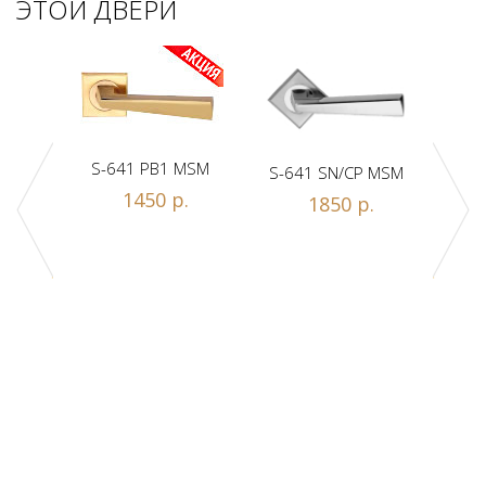
ЭТОЙ ДВЕРИ
S-641 PB1 MSM
S-641 SN/CP MSM
S-
1450 р.
1850 р.
Z1-A
.