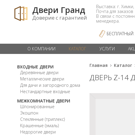
Выставка: г. Химки,
Двери Гранд
Почта для заказо
В связи с постоян
Доверие с гарантией
менеджера.
БЕСПЛАТНЫЙ
О КОМПАНИИ
КАТАЛОГ
УСЛУГИ
АК
Главная
Каталог
ВХОДНЫЕ ДВЕРИ
Деревянные двери
ДВЕРЬ Z-14
Металлические двери
Для дачи и загородного дома
Нестандартные входные
МЕЖКОМНАТНЫЕ ДВЕРИ
Шпонированные
Экошпон
Стеклянные (триплекс)
Крашенные (эмаль)
Недорогие двери