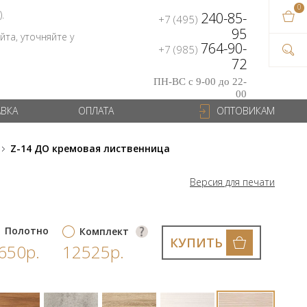
0
В ваш
).
240-85-
+7 (495)
на сум
95
та, уточняйте у
764-90-
+7 (985)
72
ПН-ВС с 9-00 до 22-
00
АВКА
ОПЛАТА
ОПТОВИКАМ
Z-14 ДО кремовая лиственница
Версия для печати
Полотно
Комплект
КУПИТЬ
650р.
12525р.