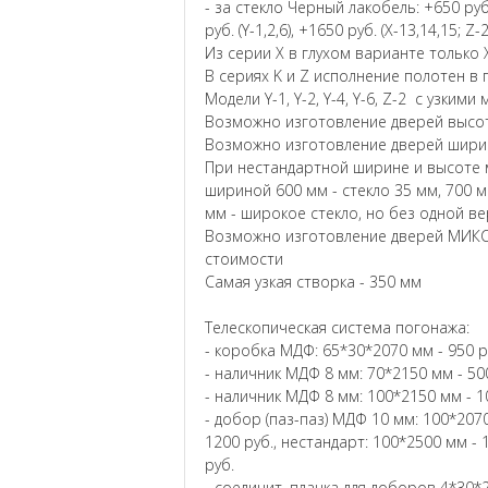
- за стекло Черный лакобель: +650 руб. (
руб. (Y-1,2,6), +1650 руб. (X-13,14,15; Z-
Из серии X в глухом варианте только X
В сериях K и Z исполнение полотен в 
Модели Y-1, Y-2, Y-4, Y-6, Z-2 с узким
Возможно изготовление дверей высот
Возможно изготовление дверей ширин
При нестандартной ширине и высоте м
шириной 600 мм - стекло 35 мм, 700 м
мм - широкое стекло, но без одной в
Возможно изготовление дверей МИКС
стоимости
Самая узкая створка - 350 мм
Телескопическая система погонажа:
- коробка МДФ: 65*30*2070 мм - 950 р
- наличник МДФ 8 мм: 70*2150 мм - 500
- наличник МДФ 8 мм: 100*2150 мм - 1
- добор (паз-паз) МДФ 10 мм: 100*2070
1200 руб., нестандарт: 100*2500 мм - 
руб.
- соединит. планка для доборов 4*30*2