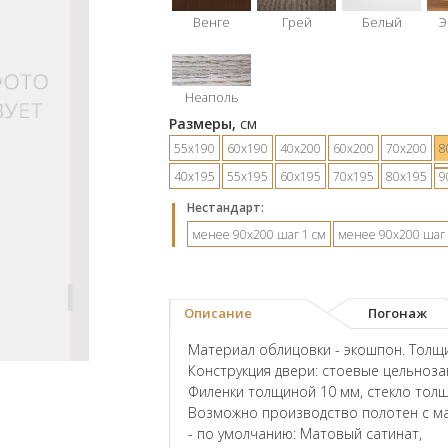
Венге
Грей
Белый
Э
Неаполь
Размеры,
см
55х190
60х190
40х200
60х200
70х200
8
40х195
55х195
60х195
70х195
80х195
9
Hестандарт:
менее 90х200 шаг 1 см
менее 90х200 шаг 
Описание
Погонаж
Материал облицовки - экошпон. Толщи
Конструкция двери: стоевые цельноз
Филенки толщиной 10 мм, стекло тол
Возможно производство полотен с ма
- по умолчанию: Матовый сатинат,