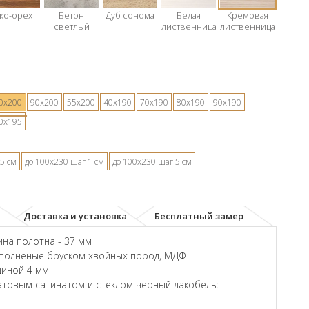
ко-орех
Бетон
Дуб сонома
Белая
Кремовая
светлый
лиственница
лиственница
0х200
90х200
55х200
40х190
70х190
80х190
90х190
0х195
5 см
до 100х230 шаг 1 см
до 100х230 шаг 5 см
Доставка и установка
Бесплатный замер
на полотна - 37 мм
аполненые бруском хвойных пород, МДФ
щиной 4 мм
товым сатинатом и стеклом черный лакобель: