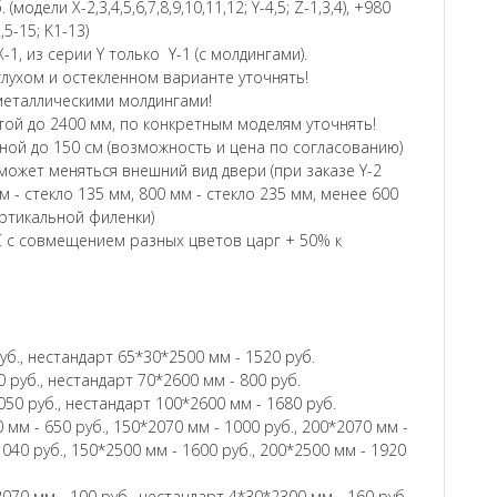
модели Х-2,3,4,5,6,7,8,9,10,11,12; Y-4,5; Z-1,3,4), +980
2,5-15; K1-13)
-1, из серии Y только Y-1 (с молдингами).
глухом и остекленном варианте уточнять!
и металлическими молдингами!
ой до 2400 мм, по конкретным моделям уточнять!
ой до 150 см (возможность и цена по согласованию)
ожет меняться внешний вид двери (при заказе Y-2
м - стекло 135 мм, 800 мм - стекло 235 мм, менее 600
ертикальной филенки)
 с совмещением разных цветов царг + 50% к
уб., нестандарт 65*30*2500 мм - 1520 руб.
 руб., нестандарт 70*2600 мм - 800 руб.
050 руб., нестандарт 100*2600 мм - 1680 руб.
 мм - 650 руб., 150*2070 мм - 1000 руб., 200*2070 мм -
1040 руб., 150*2500 мм - 1600 руб., 200*2500 мм - 1920
070 мм - 100 руб., нестандарт 4*30*2300 мм - 160 руб.