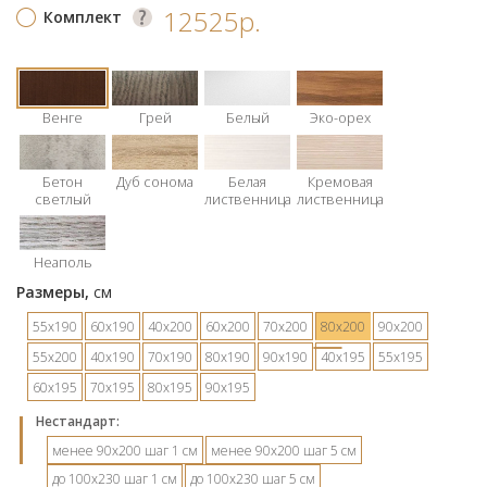
12525р.
Комплект
Венге
Грей
Белый
Эко-орех
Бетон
Дуб сонома
Белая
Кремовая
светлый
лиственница
лиственница
Неаполь
Размеры,
см
55х190
60х190
40х200
60х200
70х200
80х200
90х200
55х200
40х190
70х190
80х190
90х190
40х195
55х195
60х195
70х195
80х195
90х195
Hестандарт:
менее 90х200 шаг 1 см
менее 90х200 шаг 5 см
до 100х230 шаг 1 см
до 100х230 шаг 5 см