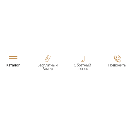
Каталог
Бесплатный
Обратный
Позвонить
Замер
звонок
ТОВАРЫ
Входные Двери
Нестандартные Деревянные Двери
Межкомнатные Двери
Двери По Вашим Размерам
Межкомнатные Арки