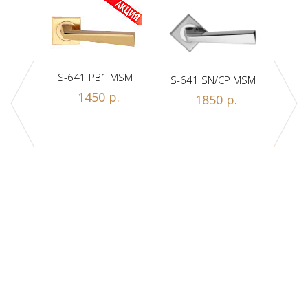
S-641 PB1 MSM
S-641 SN/CP MSM
S-
1450 р.
1850 р.
Z1-A
.