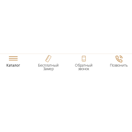
Каталог
Бесплатный
Обратный
Позвонить
Замер
звонок
ТОВАРЫ
Входные Двери
Нестандартные Деревянные Двери
Межкомнатные Двери
Двери По Вашим Размерам
Межкомнатные Арки