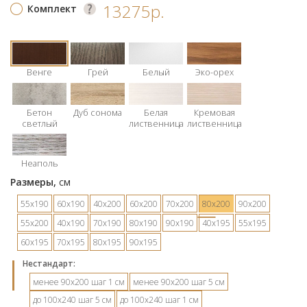
13275р.
Комплект
Венге
Грей
Белый
Эко-орех
Бетон
Дуб сонома
Белая
Кремовая
светлый
лиственница
лиственница
Неаполь
Размеры,
см
55х190
60х190
40х200
60х200
70х200
80х200
90х200
55х200
40х190
70х190
80х190
90х190
40х195
55х195
60х195
70х195
80х195
90х195
Hестандарт:
менее 90х200 шаг 1 см
менее 90х200 шаг 5 см
до 100х240 шаг 5 см
до 100х240 шаг 1 см