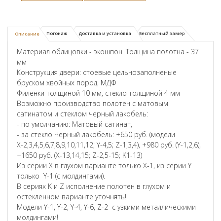
Погонаж
Доставка и установка
Бесплатный замер
Описание
Материал облицовки - экошпон. Толщина полотна - 37
мм
Конструкция двери: стоевые цельнозаполненые
бруском хвойных пород, МДФ
Филенки толщиной 10 мм, стекло толщиной 4 мм
Возможно производство полотен с матовым
сатинатом и стеклом черный лакобель:
- по умолчанию: Матовый сатинат,
- за стекло Черный лакобель: +650 руб. (модели
Х-2,3,4,5,6,7,8,9,10,11,12; Y-4,5; Z-1,3,4), +980 руб. (Y-1,2,6),
+1650 руб. (X-13,14,15; Z-2,5-15; K1-13)
Из серии X в глухом варианте только X-1, из серии Y
только Y-1 (с молдингами).
В сериях K и Z исполнение полотен в глухом и
остекленном варианте уточнять!
Модели Y-1, Y-2, Y-4, Y-6, Z-2 с узкими металлическими
молдингами!