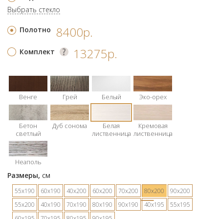
Выбрать стекло
8400р.
Полотно
13275р.
Комплект
Венге
Грей
Белый
Эко-орех
Бетон
Дуб сонома
Белая
Кремовая
светлый
лиственница
лиственница
Неаполь
Размеры,
см
55х190
60х190
40х200
60х200
70х200
80х200
90х200
55х200
40х190
70х190
80х190
90х190
40х195
55х195
60х195
70х195
80х195
90х195