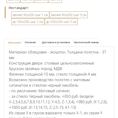
Hестандарт:
менее 90х200 шаг 1 см
менее 90х200 шаг 5 см
до 100х230 шаг 1 см
до 100х230 шаг 5 см
Погонаж
Доставка и установка
Бесплатный замер
Описание
Материал облицовки - экошпон. Толщина полотна - 37
мм
Конструкция двери: стоевые цельнозаполненые
бруском хвойных пород, МДФ
Филенки толщиной 10 мм, стекло толщиной 4 мм
Возможно производство полотен с матовым
сатинатом и стеклом черный лакобель:
- по умолчанию: Матовый сатинат,
- за стекло Черный лакобель: +650 руб. (модели
Х-2,3,4,5,6,7,8,9,10,11,12; Y-4,5; Z-1,3,4), +980 руб. (Y-1,2,6),
+1650 руб. (X-13,14,15; Z-2,5-15; K1-13)
Из серии X в глухом варианте только X-1, из серии Y