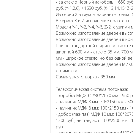
- за стекло Черный лакобель: +650 руб. (
руб. (Y-1,2,6), +1650 руб. (X-13,14,15; Z-
Из серии X в глухом варианте только X
В сериях K и Z исполнение полотен в 
Модели Y-1, Y-2, Y-4, Y-6, Z-2 с узким
Возможно изготовление дверей высот
Возможно изготовление дверей ширин
При нестандартной ширине и высоте м
шириной 600 мм - стекло 35 мм, 700 м
мм - широкое стекло, но без одной в
Возможно изготовление дверей МИКС
стоимости
Самая узкая створка - 350 мм
Телескопическая система погонажа:
- коробка МДФ: 65*30*2070 мм - 950 р
- наличник МДФ 8 мм: 70*2150 мм - 500
- наличник МДФ 8 мм: 100*2150 мм - 1
- добор (паз-паз) МДФ 10 мм: 100*2070
1200 руб., нестандарт: 100*2500 мм - 
руб.
- соединит. планка для доборов 4*30*2