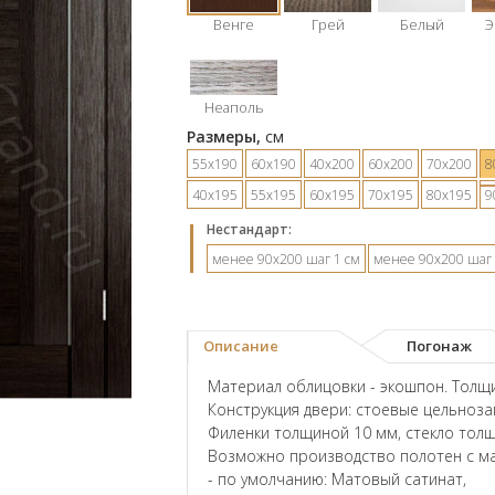
Венге
Грей
Белый
Э
Неаполь
Размеры,
см
55х190
60х190
40х200
60х200
70х200
8
40х195
55х195
60х195
70х195
80х195
9
Hестандарт:
менее 90х200 шаг 1 см
менее 90х200 шаг 
Описание
Погонаж
Материал облицовки - экошпон. Толщи
Конструкция двери: стоевые цельноз
Филенки толщиной 10 мм, стекло тол
Возможно производство полотен с ма
- по умолчанию: Матовый сатинат,