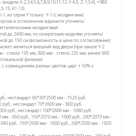
модели Х-2,3,4,5,6,7,8,9,10,11,12; Y-4,5; Z-1,3,4), +980
2,5-15; K1-13)
-1, из серии Y только Y-1 (с молдингами).
глухом и остекленном варианте уточнять!
и металлическими молдингами!
ой до 2400 мм, по конкретным моделям уточнять!
ой до 150 см (возможность и цена по согласованию)
ожет меняться внешний вид двери (при заказе Y-2
м - стекло 135 мм, 800 мм - стекло 235 мм, менее 600
ертикальной филенки)
 с совмещением разных цветов царг + 50% к
уб., нестандарт 65*30*2500 мм - 1520 руб.
 руб., нестандарт 70*2600 мм - 800 руб.
050 руб., нестандарт 100*2600 мм - 1680 руб.
 мм - 650 руб., 150*2070 мм - 1000 руб., 200*2070 мм -
1040 руб., 150*2500 мм - 1600 руб., 200*2500 мм - 1920
070 мм - 100 руб., нестандарт 4*30*2300 мм - 160 руб.