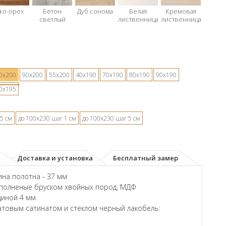
ко-орех
Бетон
Дуб сонома
Белая
Кремовая
светлый
лиственница
лиственница
0х200
90х200
55х200
40х190
70х190
80х190
90х190
0х195
5 см
до 100х230 шаг 1 см
до 100х230 шаг 5 см
Доставка и установка
Бесплатный замер
на полотна - 37 мм
аполненые бруском хвойных пород, МДФ
щиной 4 мм
товым сатинатом и стеклом черный лакобель: