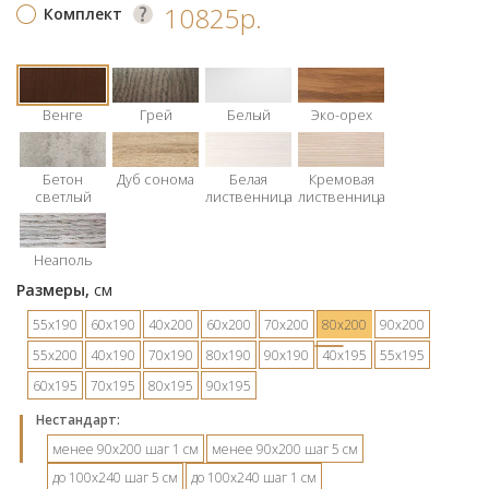
10825р.
Комплект
Венге
Грей
Белый
Эко-орех
Бетон
Дуб сонома
Белая
Кремовая
светлый
лиственница
лиственница
Неаполь
Размеры,
см
55х190
60х190
40х200
60х200
70х200
80х200
90х200
55х200
40х190
70х190
80х190
90х190
40х195
55х195
60х195
70х195
80х195
90х195
Hестандарт:
менее 90х200 шаг 1 см
менее 90х200 шаг 5 см
до 100х240 шаг 5 см
до 100х240 шаг 1 см