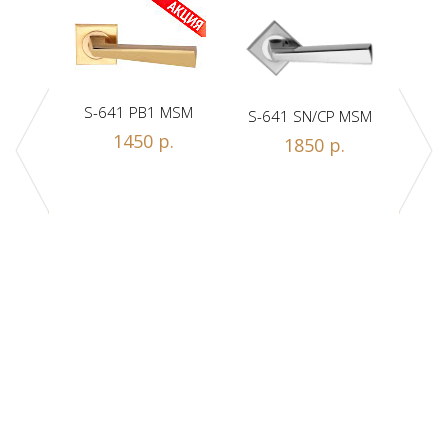
S-641 PB1 MSM
S-641 SN/CP MSM
S-
1450 р.
1850 р.
Z1-A
.