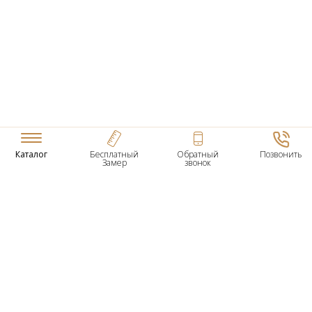
Каталог
Бесплатный
Обратный
Позвонить
Замер
звонок
ТОВАРЫ
Входные Двери
Нестандартные Деревянные Двери
Межкомнатные Двери
Двери По Вашим Размерам
Межкомнатные Арки