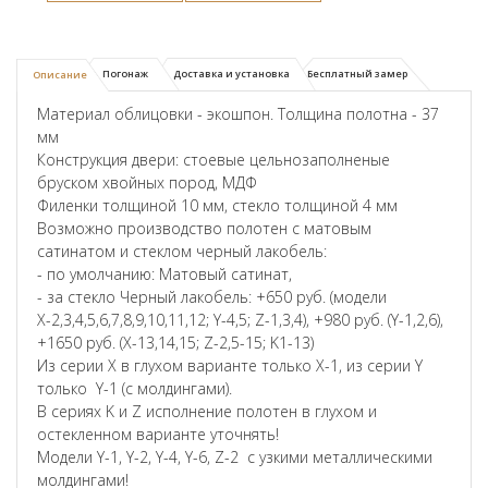
Погонаж
Доставка и установка
Бесплатный замер
Описание
Материал облицовки - экошпон. Толщина полотна - 37
мм
Конструкция двери: стоевые цельнозаполненые
бруском хвойных пород, МДФ
Филенки толщиной 10 мм, стекло толщиной 4 мм
Возможно производство полотен с матовым
сатинатом и стеклом черный лакобель:
- по умолчанию: Матовый сатинат,
- за стекло Черный лакобель: +650 руб. (модели
Х-2,3,4,5,6,7,8,9,10,11,12; Y-4,5; Z-1,3,4), +980 руб. (Y-1,2,6),
+1650 руб. (X-13,14,15; Z-2,5-15; K1-13)
Из серии X в глухом варианте только X-1, из серии Y
только Y-1 (с молдингами).
В сериях K и Z исполнение полотен в глухом и
остекленном варианте уточнять!
Модели Y-1, Y-2, Y-4, Y-6, Z-2 с узкими металлическими
молдингами!