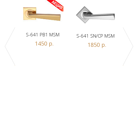
S-641 PB1 MSM
S-641 SN/CP MSM
S-
1450 р.
1850 р.
Z1-A
.