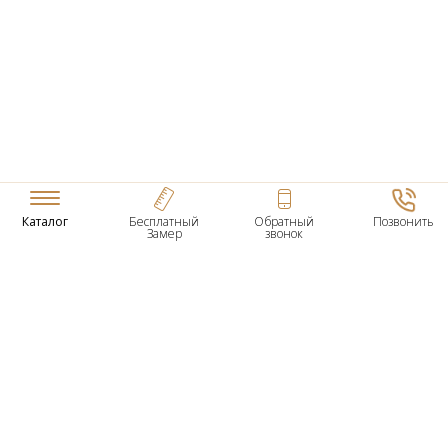
Каталог
Бесплатный
Обратный
Позвонить
Замер
звонок
ТОВАРЫ
Входные Двери
Нестандартные Деревянные Двери
Межкомнатные Двери
Двери По Вашим Размерам
Межкомнатные Арки