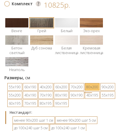
10825р.
Комплект
Венге
Грей
Белый
Эко-орех
Бетон
Дуб сонома
Белая
Кремовая
светлый
лиственница
лиственница
Неаполь
Размеры,
см
55х190
60х190
40х200
60х200
70х200
80х200
90х200
55х200
40х190
70х190
80х190
90х190
40х195
55х195
60х195
70х195
80х195
90х195
Hестандарт:
менее 90х200 шаг 1 см
менее 90х200 шаг 5 см
до 100х240 шаг 5 см
до 100х240 шаг 1 см