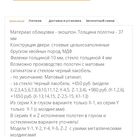
Погонаж
Доставка и установка
Бесплатный замер
Описание
Материал облицовки - экошпон. Толщина полотна - 37
мм
Конструкция двери: стоевые цельнозаполненые
бруском хвойных пород, МДФ
Филенки толщиной 10 мм, стекло толщиной 4 мм
Возможно производство полотен с матовым
сатинатом и стеклом черный лакобель:
- по умолчанию: Матовый сатинат,
- за стекло Черный лакобель: +650 руб. (модели
Х-2,3,4,5,6,7,8,9,10,11,12; Y-4,5; Z-1,3,4), +980 руб. (Y-1,2,6),
+1650 руб. (X-13,14,15; Z-2,5-15; K1-13)
Из серии X в глухом варианте только X-1, из серии Y
только Y-1 (с молдингами).
В сериях K и Z исполнение полотен в глухом и
остекленном варианте уточнять!
Модели Y-1, Y-2, Y-4, Y-6, Z-2 с узкими металлическими
молдингами!