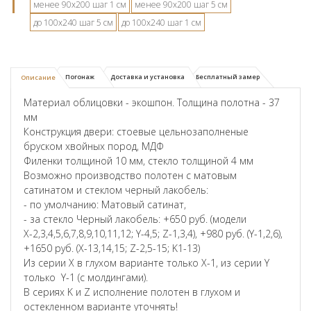
менее 90х200 шаг 1 см
менее 90х200 шаг 5 см
до 100х240 шаг 5 см
до 100х240 шаг 1 см
Погонаж
Доставка и установка
Бесплатный замер
Описание
Материал облицовки - экошпон. Толщина полотна - 37
мм
Конструкция двери: стоевые цельнозаполненые
бруском хвойных пород, МДФ
Филенки толщиной 10 мм, стекло толщиной 4 мм
Возможно производство полотен с матовым
сатинатом и стеклом черный лакобель:
- по умолчанию: Матовый сатинат,
- за стекло Черный лакобель: +650 руб. (модели
Х-2,3,4,5,6,7,8,9,10,11,12; Y-4,5; Z-1,3,4), +980 руб. (Y-1,2,6),
+1650 руб. (X-13,14,15; Z-2,5-15; K1-13)
Из серии X в глухом варианте только X-1, из серии Y
только Y-1 (с молдингами).
В сериях K и Z исполнение полотен в глухом и
остекленном варианте уточнять!