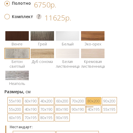
6750р.
Полотно
11625р.
Комплект
Венге
Грей
Белый
Эко-орех
Бетон
Дуб сонома
Белая
Кремовая
светлый
лиственница
лиственница
Неаполь
Размеры,
см
55х190
60х190
40х200
60х200
70х200
80х200
90х200
55х200
40х190
70х190
80х190
90х190
40х195
55х195
60х195
70х195
80х195
90х195
Hестандарт: