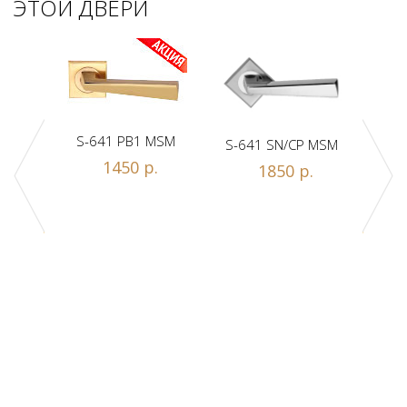
ЭТОЙ ДВЕРИ
S-641 PB1 MSM
S-641 SN/CP MSM
S-
Z1-A
1450 р.
1850 р.
.