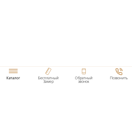
Каталог
Бесплатный
Обратный
Позвонить
Замер
звонок
ТОВАРЫ
Входные Двери
Нестандартные Деревянные Двери
Межкомнатные Двери