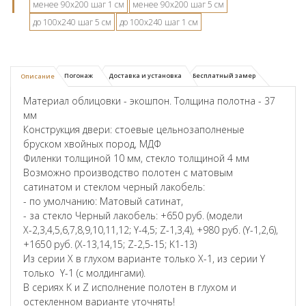
менее 90х200 шаг 1 см
менее 90х200 шаг 5 см
до 100х240 шаг 5 см
до 100х240 шаг 1 см
Погонаж
Доставка и установка
Бесплатный замер
Описание
Материал облицовки - экошпон. Толщина полотна - 37
мм
Конструкция двери: стоевые цельнозаполненые
бруском хвойных пород, МДФ
Филенки толщиной 10 мм, стекло толщиной 4 мм
Возможно производство полотен с матовым
сатинатом и стеклом черный лакобель:
- по умолчанию: Матовый сатинат,
- за стекло Черный лакобель: +650 руб. (модели
Х-2,3,4,5,6,7,8,9,10,11,12; Y-4,5; Z-1,3,4), +980 руб. (Y-1,2,6),
+1650 руб. (X-13,14,15; Z-2,5-15; K1-13)
Из серии X в глухом варианте только X-1, из серии Y
только Y-1 (с молдингами).
В сериях K и Z исполнение полотен в глухом и
остекленном варианте уточнять!