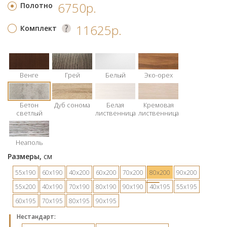
6750р.
Полотно
11625р.
Комплект
Венге
Грей
Белый
Эко-орех
Бетон
Дуб сонома
Белая
Кремовая
светлый
лиственница
лиственница
Неаполь
Размеры,
см
55х190
60х190
40х200
60х200
70х200
80х200
90х200
55х200
40х190
70х190
80х190
90х190
40х195
55х195
60х195
70х195
80х195
90х195
Hестандарт: