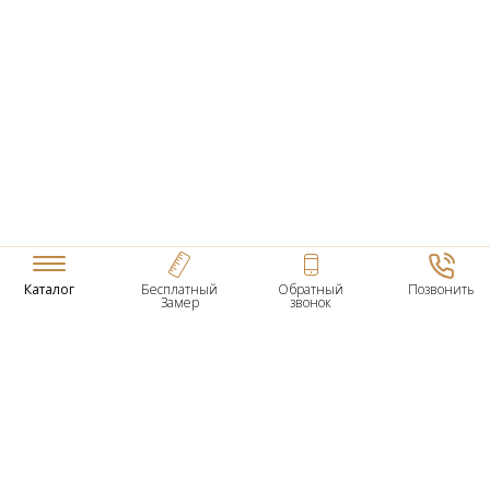
Каталог
Бесплатный
Обратный
Позвонить
Замер
звонок
ТОВАРЫ
Входные Двери
Нестандартные Деревянные Двери
Межкомнатные Двери