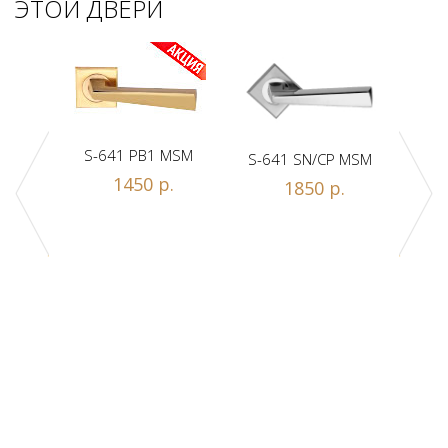
ЭТОЙ ДВЕРИ
S-641 PB1 MSM
S-641 SN/CP MSM
S-
1450 р.
1850 р.
Z1-A
.