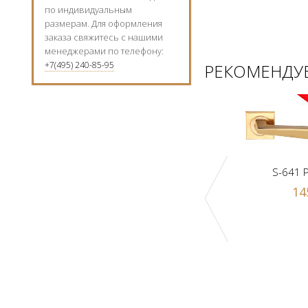
по индивидуальным
размерам. Для оформления
заказа свяжитесь с нашими
менеджерами по телефону:
+7(495) 240-85-95
РЕКОМЕНДУЕ
S-641 
14
к Z1-A PB
Ручка-шарик Z1-A SN
 р.
1000 р.