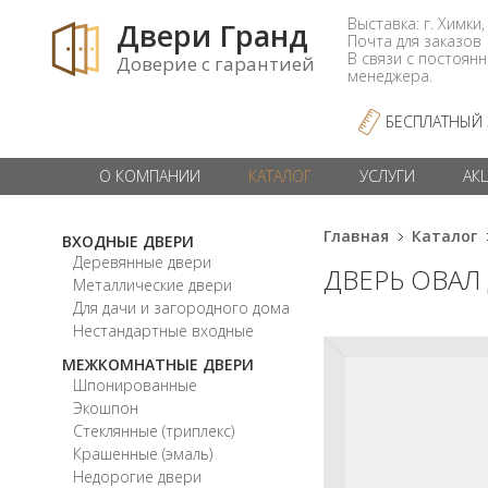
Выставка: г. Химки,
Двери Гранд
Почта для заказо
В связи с постоян
Доверие с гарантией
менеджера.
БЕСПЛАТНЫЙ
О КОМПАНИИ
КАТАЛОГ
УСЛУГИ
АК
Главная
Каталог
ВХОДНЫЕ ДВЕРИ
Деревянные двери
ДВЕРЬ ОВАЛ
Металлические двери
Для дачи и загородного дома
Нестандартные входные
МЕЖКОМНАТНЫЕ ДВЕРИ
Шпонированные
Экошпон
Стеклянные (триплекс)
Крашенные (эмаль)
Недорогие двери