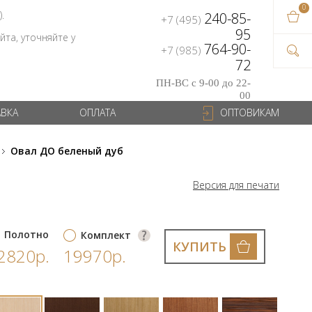
0
В ваш
).
240-85-
+7 (495)
на сум
95
та, уточняйте у
764-90-
+7 (985)
72
ПН-ВС с 9-00 до 22-
00
АВКА
ОПЛАТА
ОПТОВИКАМ
Овал ДО беленый дуб
Версия для печати
Полотно
Комплект
КУПИТЬ
2820р.
19970р.