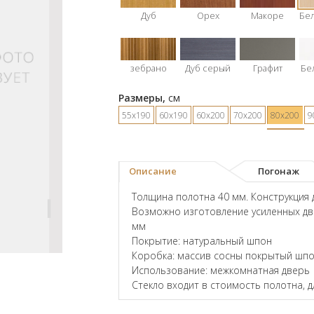
Дуб
Орех
Макоре
Бе
зебрано
Дуб серый
Графит
Бе
Размеры,
см
55х190
60х190
60х200
70х200
80х200
9
Описание
Погонаж
Толщина полотна 40 мм. Конструкция 
Возможно изготовление усиленных дв
мм
Покрытие: натуральный шпон
Коробка: массив сосны покрытый шпо
Использование: межкомнатная дверь
Стекло входит в стоимость полотна, 