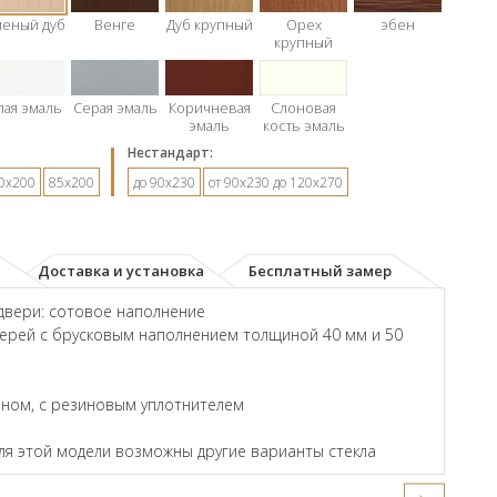
леный дуб
Венге
Дуб крупный
Орех
эбен
крупный
лая эмаль
Серая эмаль
Коричневая
Слоновая
эмаль
кость эмаль
Hестандарт:
0х200
85х200
до 90х230
от 90х230 до 120х270
Доставка и установка
Бесплатный замер
двери: сотовое наполнение
ерей с брусковым наполнением толщиной 40 мм и 50
ном, с резиновым уплотнителем
для этой модели возможны другие варианты стекла