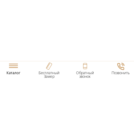
Каталог
Бесплатный
Обратный
Позвонить
Замер
звонок
ТОВАРЫ
Входные Двери
Нестандартные Деревянные Двери
Межкомнатные Двери
Двери По Вашим Размерам