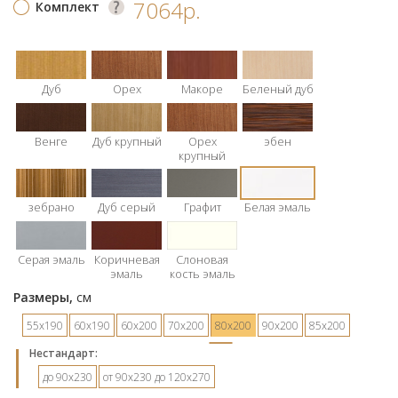
7064р.
Комплект
Дуб
Орех
Макоре
Беленый дуб
Венге
Дуб крупный
Орех
эбен
крупный
зебрано
Дуб серый
Графит
Белая эмаль
Серая эмаль
Коричневая
Слоновая
эмаль
кость эмаль
Размеры,
см
55х190
60х190
60х200
70х200
80х200
90х200
85х200
Hестандарт:
до 90х230
от 90х230 до 120х270