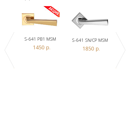
S-641 PB1 MSM
S-641 SN/CP MSM
S-
1450 р.
1850 р.
Z1-A
.