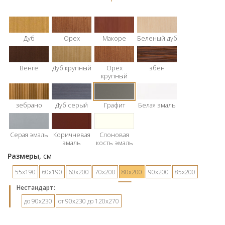
Дуб
Орех
Макоре
Беленый дуб
Венге
Дуб крупный
Орех
эбен
крупный
зебрано
Дуб серый
Графит
Белая эмаль
Серая эмаль
Коричневая
Слоновая
эмаль
кость эмаль
Размеры,
см
55х190
60х190
60х200
70х200
80х200
90х200
85х200
Hестандарт:
до 90х230
от 90х230 до 120х270