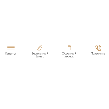
Каталог
Бесплатный
Обратный
Позвонить
Замер
звонок
ТОВАРЫ
Входные Двери
Нестандартные Деревянные Двери
Межкомнатные Двери
Двери По Вашим Размерам
Межкомнатные Арки