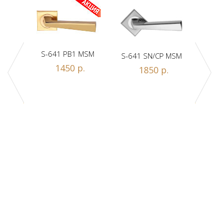
S-641 PB1 MSM
S-641 SN/CP MSM
S-
1450 р.
1850 р.
Z1-A
.