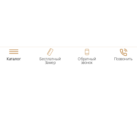
Каталог
Бесплатный
Обратный
Позвонить
Замер
звонок
ТОВАРЫ
Входные Двери
Нестандартные Деревянные Двери
Межкомнатные Двери
Двери По Вашим Размерам
Межкомнатные Арки
Стеновые Панели