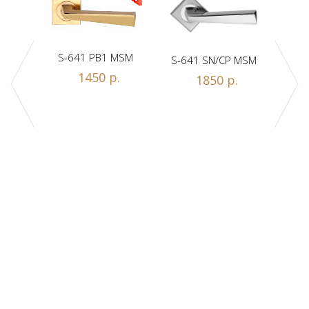
S-641 PB1 MSM
S-641 SN/CP MSM
S-
1450 р.
1850 р.
Z1-A
.