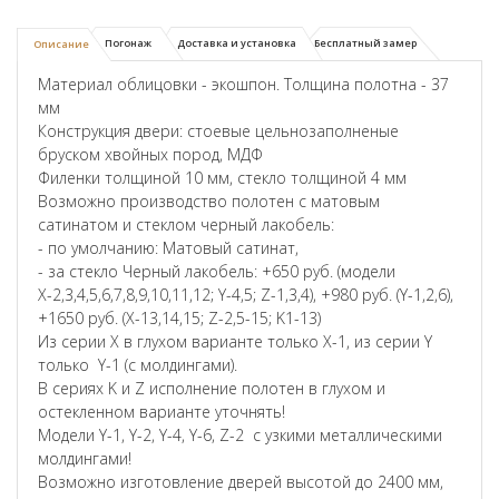
Погонаж
Доставка и установка
Бесплатный замер
Описание
Материал облицовки - экошпон. Толщина полотна - 37
мм
Конструкция двери: стоевые цельнозаполненые
бруском хвойных пород, МДФ
Филенки толщиной 10 мм, стекло толщиной 4 мм
Возможно производство полотен с матовым
сатинатом и стеклом черный лакобель:
- по умолчанию: Матовый сатинат,
- за стекло Черный лакобель: +650 руб. (модели
Х-2,3,4,5,6,7,8,9,10,11,12; Y-4,5; Z-1,3,4), +980 руб. (Y-1,2,6),
+1650 руб. (X-13,14,15; Z-2,5-15; K1-13)
Из серии X в глухом варианте только X-1, из серии Y
только Y-1 (с молдингами).
В сериях K и Z исполнение полотен в глухом и
остекленном варианте уточнять!
Модели Y-1, Y-2, Y-4, Y-6, Z-2 с узкими металлическими
молдингами!
Возможно изготовление дверей высотой до 2400 мм,