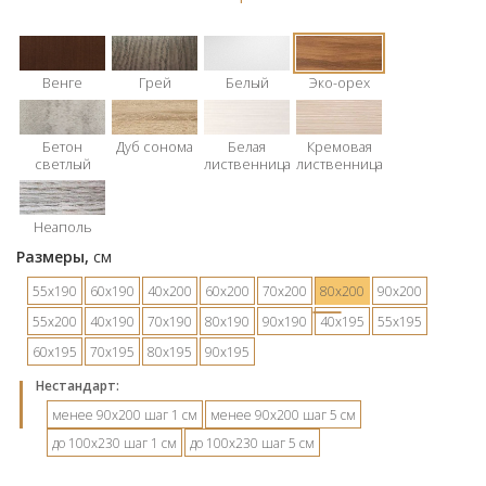
Венге
Грей
Белый
Эко-орех
Бетон
Дуб сонома
Белая
Кремовая
светлый
лиственница
лиственница
Неаполь
Размеры,
см
55х190
60х190
40х200
60х200
70х200
80х200
90х200
55х200
40х190
70х190
80х190
90х190
40х195
55х195
60х195
70х195
80х195
90х195
Hестандарт:
менее 90х200 шаг 1 см
менее 90х200 шаг 5 см
до 100х230 шаг 1 см
до 100х230 шаг 5 см