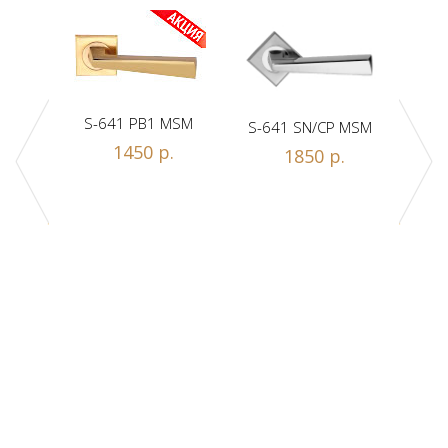
S-641 PB1 MSM
S-641 SN/CP MSM
S-
Z1-A
1450 р.
1850 р.
.