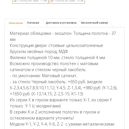
до 100х230 шаг 1 см
до 100х230 шаг 5 см
Погонаж
Доставка и установка
Бесплатный замер
Описание
Материал облицовки - экошпон. Толщина полотна - 37
мм
Конструкция двери: стоевые цельнозаполненые
бруском хвойных пород, МДФ
Филенки толщиной 10 мм, стекло толщиной 4 мм
Возможно производство полотен с матовым
сатинатом и стеклом черный лакобель:
- по умолчанию: Матовый сатинат,
- за стекло Черный лакобель: +650 руб. (модели
Х-2,3,4,5,6,7,8,9,10,11,12; Y-4,5; Z-1,3,4), +980 руб. (Y-1,2,6),
+1650 руб. (X-13,14,15; Z-2,5-15; K1-13)
Из серии X в глухом варианте только X-1, из серии Y
только Y-1 (с молдингами).
В сериях K и Z исполнение полотен в глухом и
остекленном варианте уточнять!
Модели Y-1, Y-2, Y-4, Y-6, Z-2 с узкими металлическими