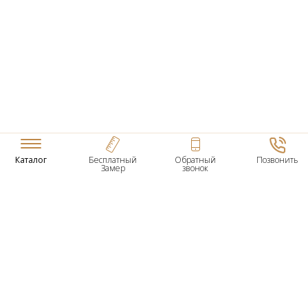
Каталог
Бесплатный
Обратный
Позвонить
Замер
звонок
ТОВАРЫ
Входные Двери
Нестандартные Деревянные Двери
Межкомнатные Двери
Двери По Вашим Размерам