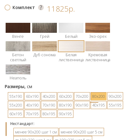
11825р.
Комплект
Венге
Грей
Белый
Эко-орех
Бетон
Дуб сонома
Белая
Кремовая
светлый
лиственница
лиственница
Неаполь
Размеры,
см
55х190
60х190
40х200
60х200
70х200
80х200
90х200
55х200
40х190
70х190
80х190
90х190
40х195
55х195
60х195
70х195
80х195
90х195
Hестандарт:
менее 90х200 шаг 1 см
менее 90х200 шаг 5 см